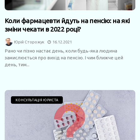
Коли фармацевти йдуть на пенсію: на які
зміни чекати в 2022 році?
Юрій Сторожук
16.12.2021
Рано чи пізно настає день, коли будь-яка людина
замислюється про вихід на пенсію. І чим ближче цей
день, тим...
КОНСУЛЬТАЦІЯ ЮРИСТА