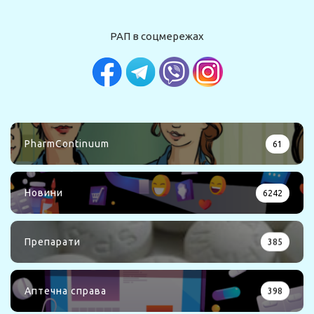
РАП в соцмережах
PharmContinuum
61
Новини
6242
Препарати
385
Аптечна справа
398