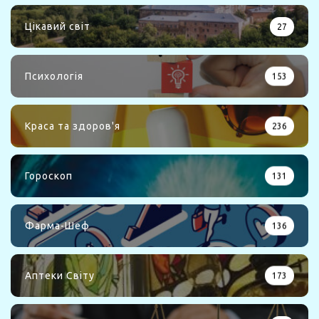
Цікавий світ
27
Психологія
153
Краса та здоров'я
236
Гороскоп
131
Фарма-Шеф
136
Аптеки Світу
173