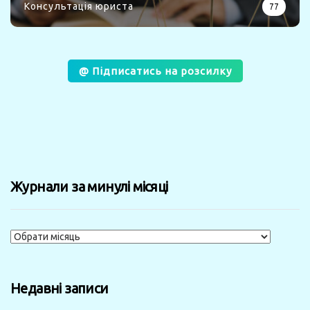
Консультація юриста
77
@ Підписатись на розсилку
Журнали за минулі місяці
Журнали
за
минулі
Недавні записи
місяці