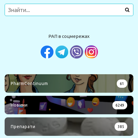
РАП в соцмережах
PharmContinuum
61
Новини
6249
Препарати
385