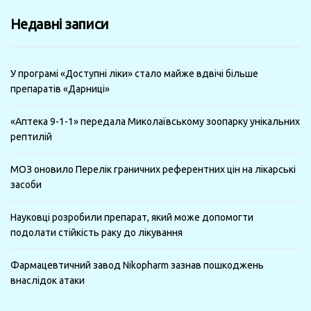
минулі
Недавні записи
місяці
У програмі «Доступні ліки» стало майже вдвічі більше
препаратів «Дарниці»
«Аптека 9-1-1» передала Миколаївському зоопарку унікальних
рептилій
МОЗ оновило Перелік граничних референтних цін на лікарські
засоби
Науковці розробили препарат, який може допомогти
подолати стійкість раку до лікування
Фармацевтичний завод Nikopharm зазнав пошкоджень
внаслідок атаки