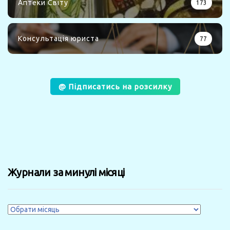
Аптеки Світу
173
Консультація юриста
77
@ Підписатись на розсилку
Журнали за минулі місяці
Журнали
за