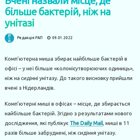
Вчені назвали місце, де
більше бактерій, ніж на
унітазі
Редакція РАП
09.01.2022
Комп’ютерна миша збирає найбільше бактерій в
офісі – у неї більше «колонієутворюючих одиниць»,
ніж на сидінні унітазу. До такого висновку прийшли
вчені з Нідерландів.
Комп’ютерні миші в офісах – місце, де збирається
найбільше бактерій. Згідно з результатами нового
дослідження, які публікує
The Daily Mail
, миші в 11
разів більше забруднені, ніж сидіння унітазу.