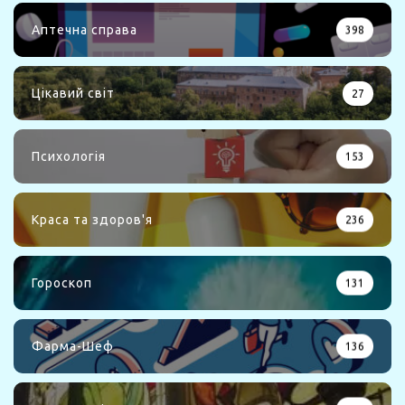
Аптечна справа
398
Цікавий світ
27
Психологія
153
Краса та здоров'я
236
Гороскоп
131
Фарма-Шеф
136