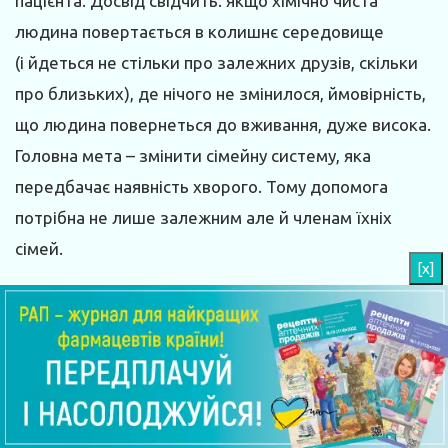
пацієнта. Досвід свідчить: якщо хімічно чиста
людина повертається в колишнє середовище
(і йдеться не стільки про залежних друзів, скільки
про близьких), де нічого не змінилося, ймовірність,
що людина повернеться до вживання, дуже висока.
Головна мета – змінити сімейну систему, яка
передбачає наявність хворого. Тому допомога
потрібна не лише залежним але й членам їхніх
сімей.
[x]
– Багато разів я чула про те, що члени сім’ї якимось
дивом, самі того не усвідомлюючи, заохочують
вживання психоактивних речовин. Виникає
питання: чого не можна робити?
– На жаль, але найбільша проблема полягає в тому,