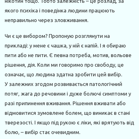
нікотин тощо. Тобто залежність – це розлад, за
якого психіка і поведінка людини працюють
неправильно через зловживання.
Чи є це вибором? Пропоную розглянути на
прикладі: у мене є чашка, у ній є напій. І я обираю
пити або не пити. Є певна потреба, мотив, вольове
рішення, дія. Коли ми говоримо про свободу, це
означає, що людина здатна зробити цей вибір.
У залежних згодом розвивається патологічний
потяг, жага до речовини і дуже болючі симптоми у
разі припинення вживання. Рішення вживати або
відмовитися зумовлене болем, що виникає в стані
тверезості. І якщо під рукою є ліки, які врятують від
болю, – вибір стає очевидним.