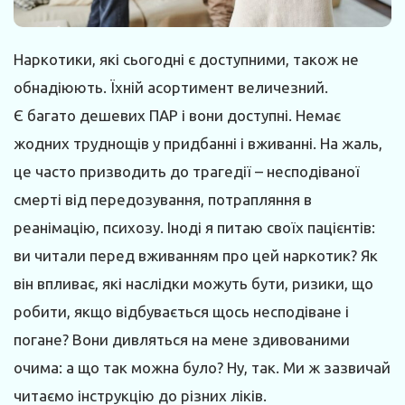
Наркотики, які сьогодні є доступними, також не
обнадіюють. Їхній асортимент величезний.
Є багато дешевих ПАР і вони доступні. Немає
жодних труднощів у придбанні і вживанні. На жаль,
це часто призводить до трагедії – несподіваної
смерті від передозування, потрапляння в
реанімацію, психозу. Іноді я питаю своїх пацієнтів:
ви читали перед вживанням про цей наркотик? Як
він впливає, які наслідки можуть бути, ризики, що
робити, якщо відбувається щось несподіване і
погане? Вони дивляться на мене здивованими
очима: а що так можна було? Ну, так. Ми ж зазвичай
читаємо інструкцію до різних ліків.