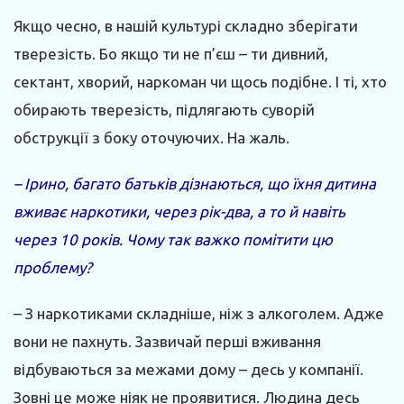
Якщо чесно, в нашій культурі складно зберігати
тверезість. Бо якщо ти не п’єш – ти дивний,
сектант, хворий, наркоман чи щось подібне. І ті, хто
обирають тверезість, підлягають суворій
обструкції з боку оточуючих. На жаль.
– Ірино, багато батьків дізнаються, що їхня дитина
вживає наркотики, через рік-два, а то й навіть
через 10 років. Чому так важко помітити цю
проблему?
– З наркотиками складніше, ніж з алкоголем. Адже
вони не пахнуть. Зазвичай перші вживання
відбуваються за межами дому – десь у компанії.
Зовні це може ніяк не проявитися. Людина десь