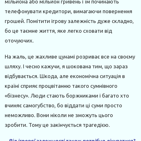
мільйона або мільйон гривень і їм починають
телефонувати кредитори, вимагаючи повернення
грошей. Помітити ігрову залежність дуже складно,
бо це таємне життя, яке легко сховати від
оточуючих.
На жаль, це жахливе цунамі розриває все на своєму
шляху. І чесно кажучи, я шокована тим, що зараз
відбувається. Шкода, але економічна ситуація в
країні сприяє процвітанню такого сумнівного
«бізнесу». Люди стають боржниками і багато хто
вчиняє самогубство, бо віддати ці суми просто
неможливо. Вони ніколи не зможуть цього
зробити. Тому це закінчується трагедією.
– Від ігрової залежності також потрібно лікуватися?