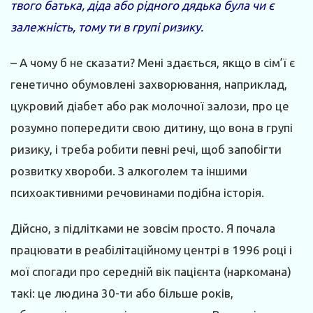
твого батька, діда або рідного дядька була чи є
залежність, тому ти в групі ризику.
– А чому б не сказати? Мені здається, якщо в сім’ї є
генетично обумовлені захворювання, наприклад,
цукровий діабет або рак молочної залози, про це
розумно попередити свою дитину, що вона в групі
ризику, і треба робити певні речі, щоб запобігти
розвитку хвороби. З алкоголем та іншими
психоактивними речовинами подібна історія.
Дійсно, з підлітками не зовсім просто. Я почала
працювати в реабілітаційному центрі в 1996 році і
мої спогади про середній вік пацієнта (наркомана)
такі: це людина 30-ти або більше років,