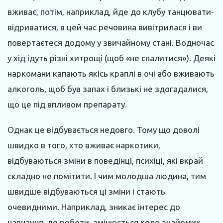
вживає, потім, наприклад, йде до клубу танцювати-
відриватися, в цей час речовина вивітрилася і ви
повертаєтеся додому у звичайному стані. Водночас
у хід ідуть різні хитрощі (щоб «не спалитися»). Деякі
наркомани капають якісь краплі в очі або вживають
алкоголь, щоб був запах і близькі не здогадалися,
що це під впливом препарату.
Однак це відбувається недовго. Тому що доволі
швидко в того, хто вживає наркотики,
відбуваються зміни в поведінці, психіці, які вкрай
складно не помітити. І чим молодша людина, тим
швидше відбуваються ці зміни і стають
очевидними. Наприклад, зникає інтерес до
навчання, до роботи, змінюється коло знайомих,