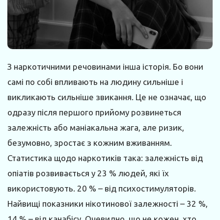
З наркотичними речовинами інша історія. Бо вони
самі по собі впливають на людину сильніше і
викликають сильніше звикання. Це не означає, що
одразу після першого прийому розвинеться
залежність або маніакальна жага, але ризик,
безумовно, зростає з кожним вживанням.
Статистика щодо наркотиків така: залежність від
опіатів розвивається у 23 % людей, які їх
використовують. 20 % – від психостимуляторів.
Найвищі показники нікотинової залежності – 32 %,
14 % – від канабісу. Очевидно, що не кожен, хто