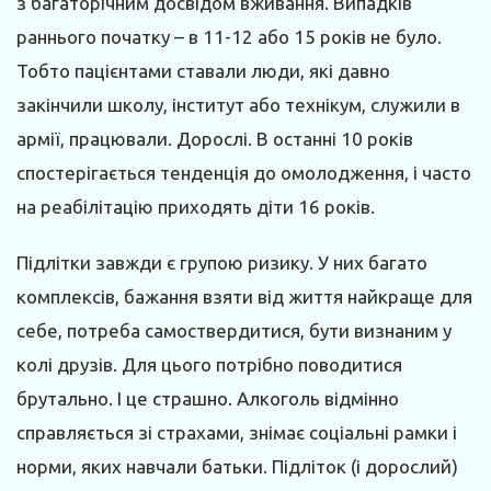
з багаторічним досвідом вживання. Випадків
раннього початку – в 11-12 або 15 років не було.
Тобто пацієнтами ставали люди, які давно
закінчили школу, інститут або технікум, служили в
армії, працювали. Дорослі. В останні 10 років
спостерігається тенденція до омолодження, і часто
на реабілітацію приходять діти 16 років.
Підлітки завжди є групою ризику. У них багато
комплексів, бажання взяти від життя найкраще для
себе, потреба самоствердитися, бути визнаним у
колі друзів. Для цього потрібно поводитися
брутально. І це страшно. Алкоголь відмінно
справляється зі страхами, знімає соціальні рамки і
норми, яких навчали батьки. Підліток (і дорослий)