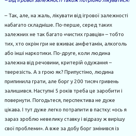
– Так, але, на жаль, лікувати від ігрової залежності
набагато складніше. По-перше, серед таких
залежних не так багато «чистих гравців» – тобто
тих, хто окрім гри не вживає амфетамін, алкоголь
або інші наркотики. По-друге, коли людина
залежна від речовини, критерій одужання –
тверезість. А з грою як? Припустімо, людина
припинила грати, але борг у 200 тисяч гривень
залишився. Наступні 5 років треба це заробити і
повернути. Погодьтеся, перспектива не дуже
цікава. І тут дуже легко потрапити в пастку: «ось я
зараз зроблю невелику ставку і відразу ж вирішу
свої проблеми». А вже за добу борг змінився із