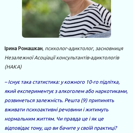
Ірина Ромашкан
,
психолог-адиктолог, засновниця
Незалежної Асоціації консультантів-адиктологів
(НАКА)
– Існує така статистика: у кожного 10-го підлітка,
який експериментує з алкоголем або наркотиками,
розвинеться залежність. Решта (9) припинять
вживати психоактивні речовини і житимуть
нормальним життям. Чи правда це і як це
відповідає тому, що ви бачите у своїй практиці?