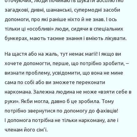
оточуючих, люди починають шукати абсолютно
загадкові, дивні, шаманські, супермодні засоби
допомоги, про які раніше ніхто й не знав. І ось
тільки ці «особливі» люди, сидячи в спеціальних
бункерах, мають таємне знання і вміють лікувати.
На щастя або на жаль, тут немає магії! І якщо ви
хочете допомогти, перше, що потрібно зробити, –
визнати проблему, усвідомити, що вона не мине
сама по собі або ви зможете переконати
наркомана. Залежна людина не може «взяти себе в
руки». Якби могла, давно б це зробила. Тому
потрібно звернутися по допомогу до фахівців!
І допомога потрібна не тільки наркоману, але і
членам його сім’ї.