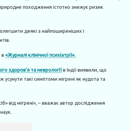
о природне походження істотно знижує ризик
полегшити деякі з найпоширеніших і
нтів.
і в
«Журналі клінічної психіатрії».
ого здоров’я та неврології
в Індії виявили, що
ж усунути такі симптоми мігрені як нудота та
б» від мігрені», – вважає автор дослідження
наук.