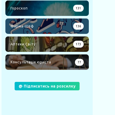
Гороскоп
131
Фарма-Шеф
136
Аптеки Світу
173
Консультація юриста
77
@ Підписатись на розсилку