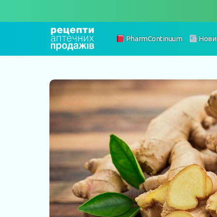
PharmContinuum
Нови