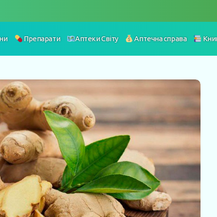
ни
Препарати
Аптеки Світу
Аптечна справа
Кни