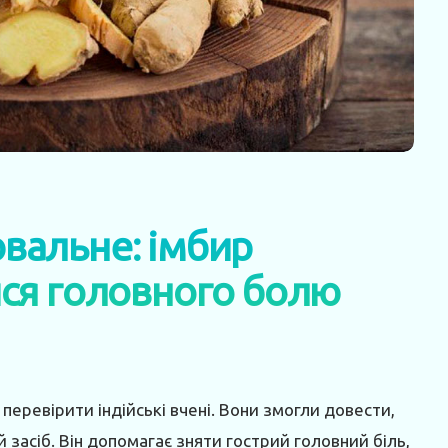
вальне: імбир
ся головного болю
перевірити індійські вчені. Вони змогли довести,
 засіб. Він допомагає зняти гострий головний біль,