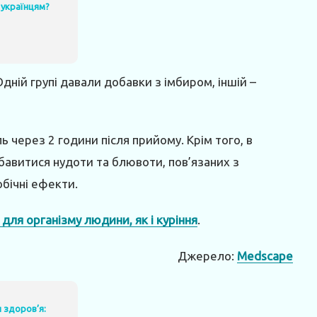
 українцям?
Одній групі давали добавки з імбиром, іншій –
 через 2 години після прийому. Крім того, в
збавитися нудоти та блювоти, пов’язаних з
обічні ефекти.
 для організму людини, як і куріння
.
Джерело:
Medscape
 здоров’я: