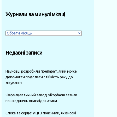
Журнали за минулі місяці
Журнали
за
минулі
Недавні записи
місяці
Науковці розробили препарат, який може
допомогти подолати стійкість раку до
лікування
Фармацевтичний завод Nikopharm зазнав
пошкоджень внаслідок атаки
Спека та серце: у ЦГЗ пояснили, як високі