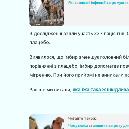
Які зоонозні інфекції загрожують
В дослідженні взяли участь 227 пацієнтів. 
плацебо.
Виявилося, що імбир зменшує головний біль
порівнянні з плацебо, імбир допомагав по
мігренню. При його прийомі не виникали п
Раніше ми писали,
яка їжа така ж шкідлива
Читайте також:
Чому спека становить загрозу для