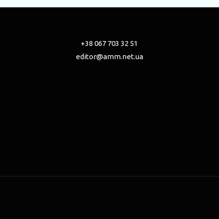
+38 067 703 32 51
editor@amm.net.ua