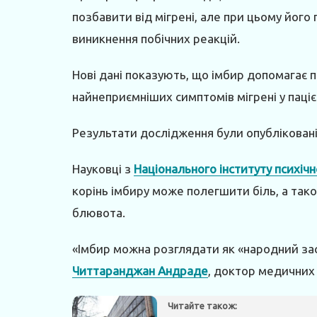
позбавити від мігрені, але при цьому йог
виникнення побічних реакцій.
Нові дані показують, що імбир допомагає 
найнеприємніших симптомів мігрені у паціє
Результати дослідження були опублікован
Науковці з
Національного інституту психічн
корінь імбиру може полегшити біль, а тако
блювота.
«Імбир можна розглядати як «народний засі
Читтаранджан Андраде
, доктор медичних 
Читайте також: