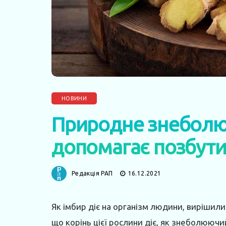
НОВИНИ
Природне знеболю
допомагає позбути
Редакція РАП
16.12.2021
Як імбир діє на організм людини, вирішили 
що корінь цієї рослини діє, як знеболюючий