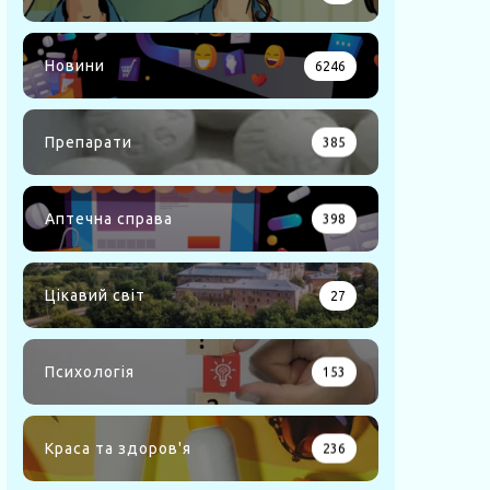
Новини
6246
Препарати
385
Аптечна справа
398
Цікавий світ
27
Психологія
153
Краса та здоров'я
236