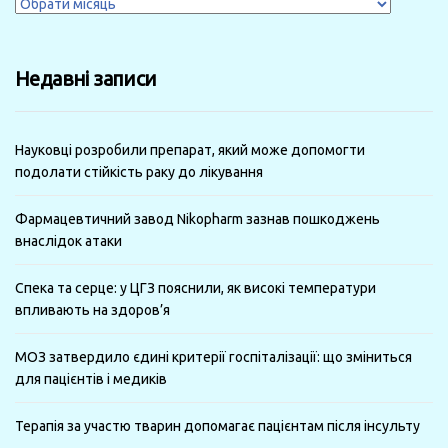
Журнали
за
минулі
Недавні записи
місяці
Науковці розробили препарат, який може допомогти
подолати стійкість раку до лікування
Фармацевтичний завод Nikopharm зазнав пошкоджень
внаслідок атаки
Спека та серце: у ЦГЗ пояснили, як високі температури
впливають на здоров’я
МОЗ затвердило єдині критерії госпіталізації: що зміниться
для пацієнтів і медиків
Терапія за участю тварин допомагає пацієнтам після інсульту