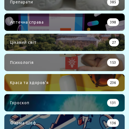
Препарати
385
Аптечна справа
398
Цікавий світ
27
Психологія
153
Краса та здоров'я
236
Гороскоп
131
Фарма-Шеф
136