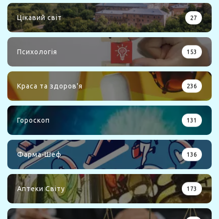
Цікавий світ
27
Психологія
153
Краса та здоров'я
236
Гороскоп
131
Фарма-Шеф
136
Аптеки Світу
173