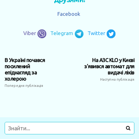
Facebook
Viber
Telegram
Twitter
В Україні почався
На АЗС KLO у Києві
посилений
з'явився автомат для
епіднагляд за
видачі ліків
холерою
Наступна публікація
Попередня публікація