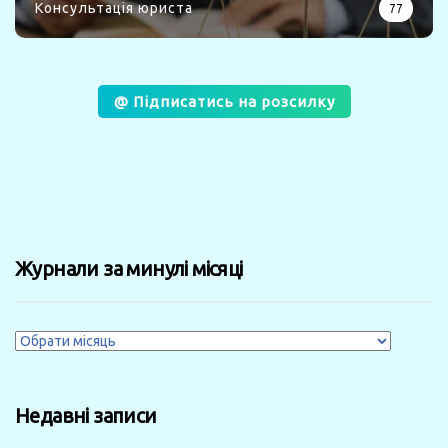
Консультація юриста
77
@ Підписатись на розсилку
Журнали за минулі місяці
Журнали
за
минулі
Недавні записи
місяці