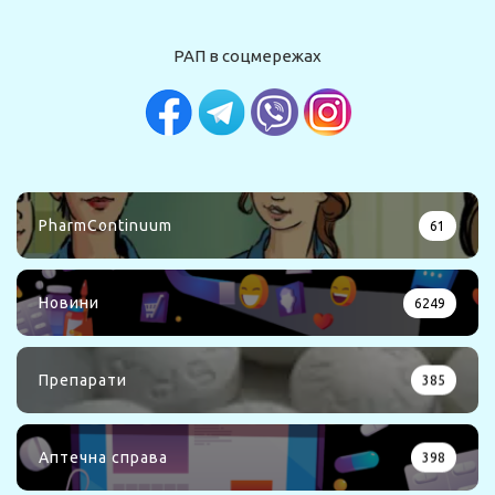
РАП в соцмережах
PharmContinuum
61
Новини
6249
Препарати
385
Аптечна справа
398