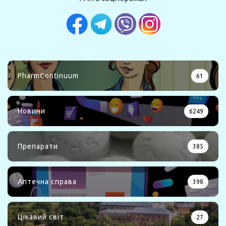
PharmContinuum
61
Новини
6249
Препарати
385
Аптечна справа
398
Цікавий світ
27