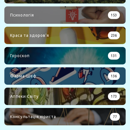
Психологія
153
Краса та здоров'я
236
Гороскоп
131
Фарма-Шеф
136
Аптеки Світу
173
Консультація юриста
77