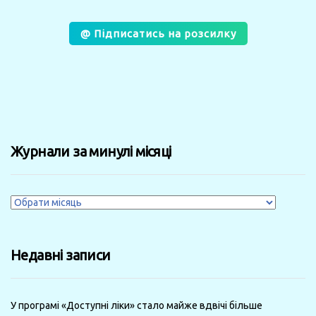
@ Підписатись на розсилку
Журнали за минулі місяці
Журнали
за
минулі
Недавні записи
місяці
У програмі «Доступні ліки» стало майже вдвічі більше