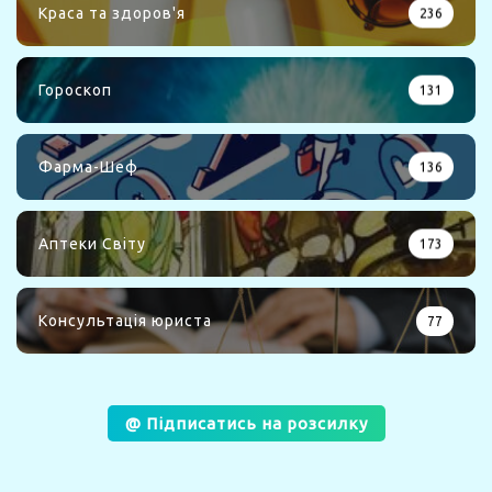
Краса та здоров'я
236
Гороскоп
131
Фарма-Шеф
136
Аптеки Світу
173
Консультація юриста
77
@ Підписатись на розсилку