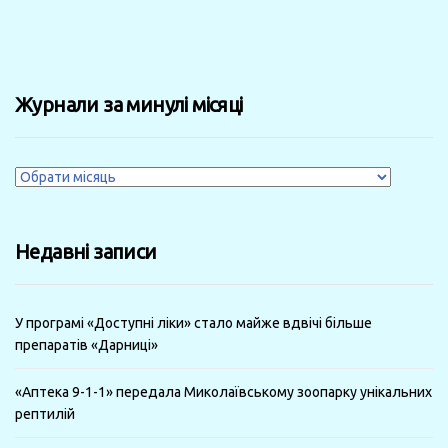
Журнали за минулі місяці
Журнали
за
минулі
Недавні записи
місяці
У програмі «Доступні ліки» стало майже вдвічі більше
препаратів «Дарниці»
«Аптека 9-1-1» передала Миколаївському зоопарку унікальних
рептилій