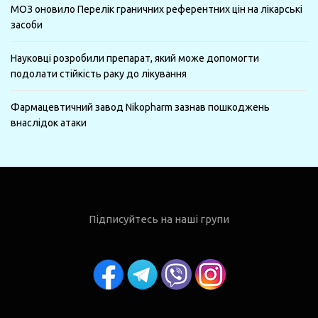
МОЗ оновило Перелік граничних референтних цін на лікарські
засоби
Науковці розробили препарат, який може допомогти
подолати стійкість раку до лікування
Фармацевтичний завод Nikopharm зазнав пошкоджень
внаслідок атаки
Підписуйтесь на наші групи