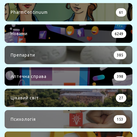
PharmContinuum
61
Новини
6249
Препарати
385
Аптечна справа
398
Цікавий світ
27
Психологія
153