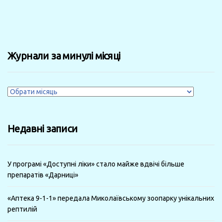
Журнали за минулі місяці
Журнали
за
минулі
Недавні записи
місяці
У програмі «Доступні ліки» стало майже вдвічі більше
препаратів «Дарниці»
«Аптека 9-1-1» передала Миколаївському зоопарку унікальних
рептилій