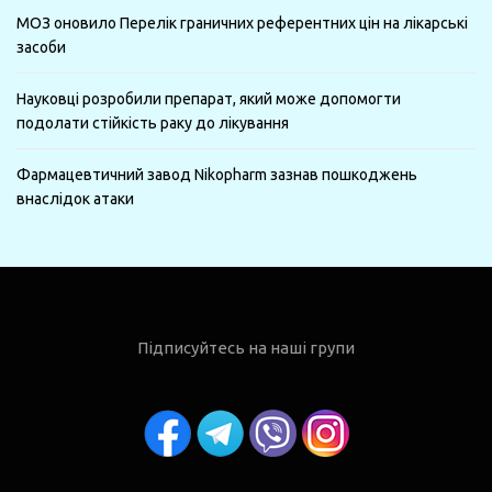
МОЗ оновило Перелік граничних референтних цін на лікарські
засоби
Науковці розробили препарат, який може допомогти
подолати стійкість раку до лікування
Фармацевтичний завод Nikopharm зазнав пошкоджень
внаслідок атаки
Підписуйтесь на наші групи