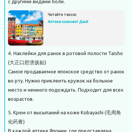
с другими видами боли.
Читайте також:
Аптеки казкової Данії
4. Наклейки для ранок в ротовой полости Taisho
(大正口腔溃疡贴)
Самое продаваемое японское средство от ранок
во рту. Нужно приклеить кружок на больное
место и немного подождать. Подходит для всех
возрастов.
5. Крем от высыпаний на коже Kobayashi (毛周角
化药膏)
В каждой аптеке Японии, где представлена