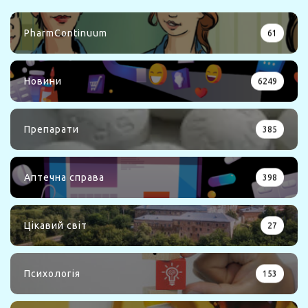
PharmContinuum
61
Новини
6249
Препарати
385
Аптечна справа
398
Цікавий світ
27
Психологія
153