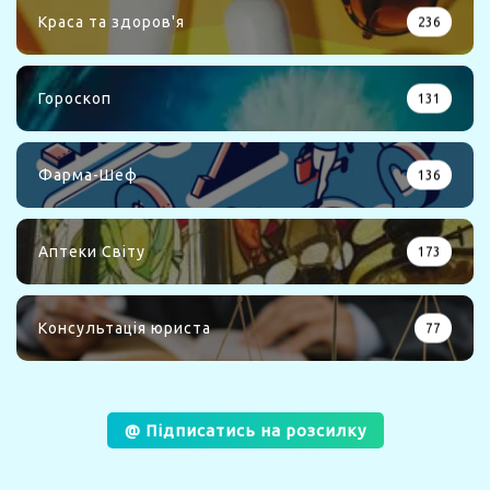
Краса та здоров'я
236
Гороскоп
131
Фарма-Шеф
136
Аптеки Світу
173
Консультація юриста
77
@ Підписатись на розсилку