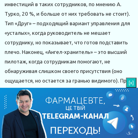
инвестиций в таких сотрудников, по мнению А.
Турко, 20 %, и больше от них требовать не стоит).
Тип «Друг» – подходящий вариант управления для
«усталых», когда руководитель не мешает
сотруднику, но показывает, что готов подставить
плечо. Наконец, «Ангел-хранитель» – это высший
пилотаж, когда сотрудникам помогают, не
обнаруживая слишком своего присутствия (оно
ощущается, но остается за гранью видимого). При
[x]
таком варианте управления полевой командой
цели компании соединяются с личными целями
человека. Но в целом роль должна подбираться в
зависимости от сотрудников и конкретной
ситуации. Важно проявлять гибкость.