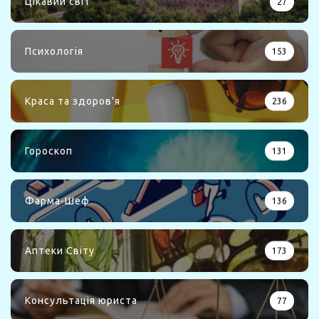
Цікавий світ
27
Психологія
153
Краса та здоров'я
236
Гороскоп
131
Фарма-Шеф
136
Аптеки Світу
173
Консультація юриста
77