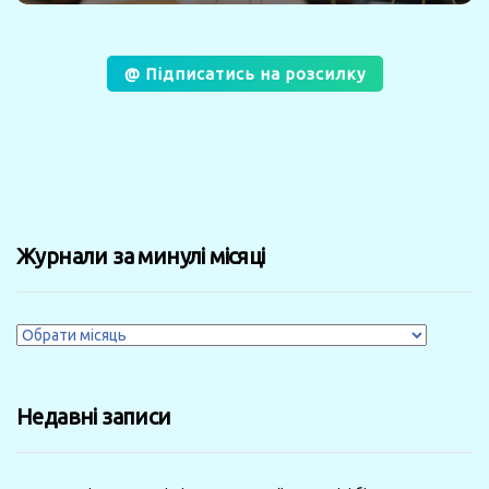
@ Підписатись на розсилку
Журнали за минулі місяці
Журнали
за
минулі
Недавні записи
місяці