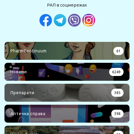
РАП в соцмережах
PharmContinuum
61
Новини
6249
Препарати
385
Аптечна справа
398