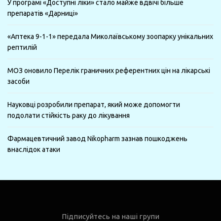
У програмі «Доступні ліки» стало майже вдвічі більше
препаратів «Дарниці»
«Аптека 9-1-1» передала Миколаївському зоопарку унікальних
рептилій
МОЗ оновило Перелік граничних референтних цін на лікарські
засоби
Науковці розробили препарат, який може допомогти
подолати стійкість раку до лікування
Фармацевтичний завод Nikopharm зазнав пошкоджень
внаслідок атаки
Підписуйтесь на наші групи