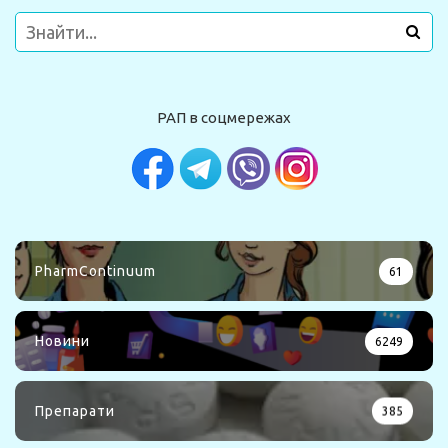
РАП в соцмережах
PharmContinuum
61
Новини
6249
Препарати
385