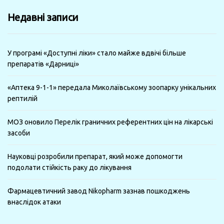
минулі
Недавні записи
місяці
У програмі «Доступні ліки» стало майже вдвічі більше
препаратів «Дарниці»
«Аптека 9-1-1» передала Миколаївському зоопарку унікальних
рептилій
МОЗ оновило Перелік граничних референтних цін на лікарські
засоби
Науковці розробили препарат, який може допомогти
подолати стійкість раку до лікування
Фармацевтичний завод Nikopharm зазнав пошкоджень
внаслідок атаки