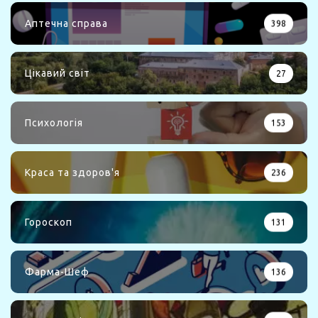
Аптечна справа
398
Цікавий світ
27
Психологія
153
Краса та здоров'я
236
Гороскоп
131
Фарма-Шеф
136