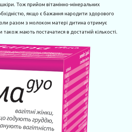
р шкіри. Тож прийом вітамінно-мінеральних
еобхідністю, якщо є бажання народити здорового
 коли разом з молоком матері дитина отримує
ни також мають постачатися в достатній кількості.