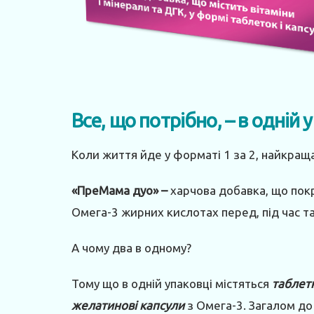
Все, що потрібно, – в одній 
Коли життя йде у форматі 1 за 2, найкраща
«ПреМама дуо» –
харчова добавка, що покр
Омега-3 жирних кислотах перед, під час та 
А чому два в одному?
Тому що в одній упаковці містяться
таблет
желатинові капсули
з Омега-3. Загалом до 