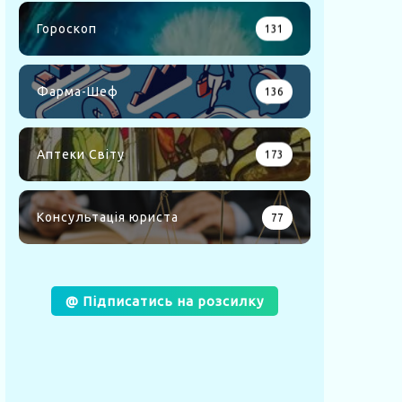
Гороскоп
131
Фарма-Шеф
136
Аптеки Світу
173
Консультація юриста
77
@ Підписатись на розсилку