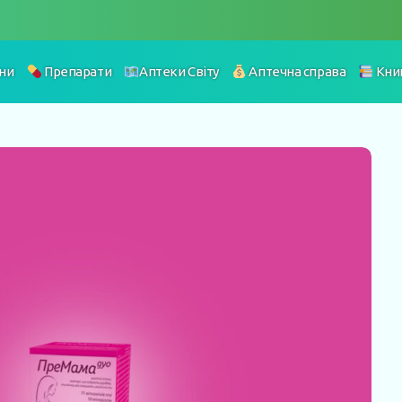
ни
Препарати
Аптеки Світу
Аптечна справа
Кни