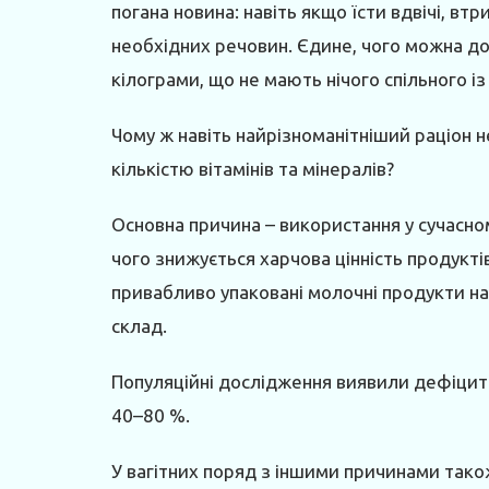
погана новина: навіть якщо їсти вдвічі, втр
необхідних речовин. Єдине, чого можна дом
кілограми, що не мають нічого спільного і
Чому ж навіть найрізноманітніший раціон н
кількістю вітамінів та мінералів?
Основна причина – використання у сучасно
чого знижується харчова цінність продуктів.
привабливо упаковані молочні продукти н
склад.
Популяційні дослідження виявили дефіцит в
40–80 %.
У вагітних поряд з іншими причинами тако