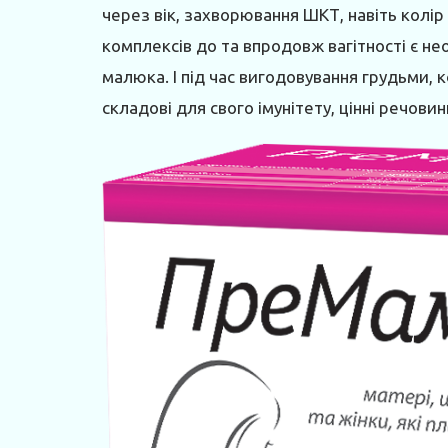
через вік, захворювання ШКТ, навіть колі
комплексів до та впродовж вагітності є н
малюка. І під час вигодовування грудьми,
складові для свого імунітету, цінні речови