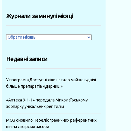
Журнали за минулі місяці
Журнали
за
минулі
Недавні записи
місяці
У програмі «Доступні ліки» стало майже вдвічі
більше препаратів «Дарниці»
«Аптека 9-1-1» передала Миколаївському
зоопарку унікальних рептилій
МОЗ оновило Перелік граничних референтних
цін на лікарські засоби