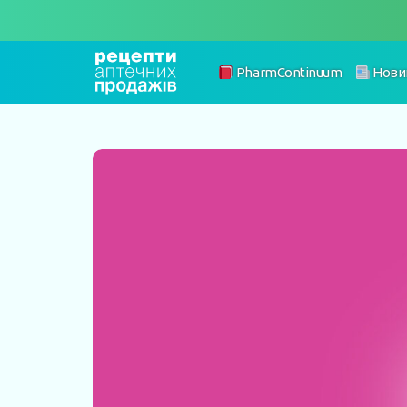
PharmContinuum
Нови