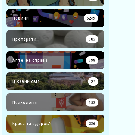
Новини
6249
Препарати
385
Аптечна справа
398
Цікавий світ
27
Психологія
153
Краса та здоров'я
236