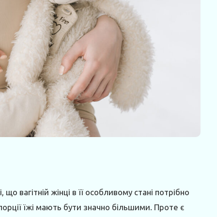
 що вагітній жінці в її особливому стані потрібно
 порції їжі мають бути значно більшими. Проте є