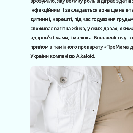
зрозуміло, яку велику роль відіграє здатн
інфекційним. І закладається вона ще на ет
дитини і, нарешті, під час годування грудьми
споживає вагітна жінка, у яких дозах, яки
здоров’я і мами, і малюка. Впевненість у 
прийом вітамінного препарату «ПреМама 
України компанією Alkaloid.