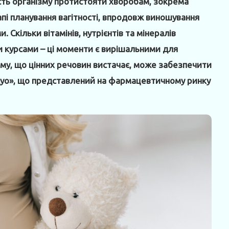
ість організму протистояти хворобам, зокрема
апі планування вагітності, впродовж виношування
. Скільки вітамінів, нутрієнтів та мінералів
ми курсами – ці моменти є вирішальними для
тому, що цінних речовин вистачає, може забезпечити
дуо», що представлений на фармацевтичному ринку