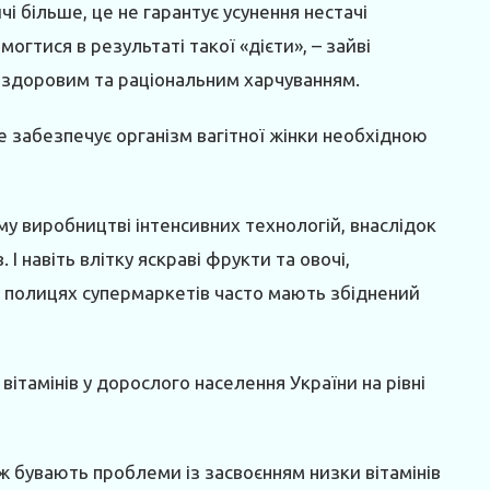
ичі більше, це не гарантує усунення нестачі
огтися в результаті такої «дієти», – зайві
з здоровим та раціональним харчуванням.
е забезпечує організм вагітної жінки необхідною
му виробництві інтенсивних технологій, внаслідок
 І навіть влітку яскраві фрукти та овочі,
а полицях супермаркетів часто мають збіднений
ітамінів у дорослого населення України на рівні
ж бувають проблеми із засвоєнням низки вітамінів