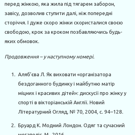
перед жінкою, яка жила під тягарем заборон,
завісу, дозволив ступити далі, ніж попередні
сторіччя. І дуже скоро жінки скористалися своєю
свободою, крок за кроком позбавляючись будь-
яких обмовок.
Продовження – у наступному номері.
Аляб’єва Л. Як виховати «організатора
бездоганного будинку і майбутню матір
міцних і красивих дітей»: дискусії про жінку у
спорті в вікторіанській Англії. Новий
Літературний Огляд, № 70, 2004, с. 94–128.
Бруард К. Модний Лондон. Одяг та сучасний
мегаполіс. М., 2016.