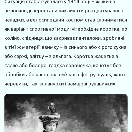
Ситуація стабілізувалася у 1914 ро­ці – жінки на
велосипеді перестали викликати роздратування і
нападки, а велосипедний костюм став сприйматися
як варіант спортивної моди: «Необхідна коротка, по
коліно, спідниця, що закриває панталони, зроблені
з тієї ж матерії: взимку – із синього або сірого сукна
або саржі, влітку – з альпага. Коротка жакетка в
талію або болеро, гладка сорочечка, канотьє без
обробки або капелюх з м’якого фетру; вуаль, жовті
черевики, такі ж панчохи і замшеві рукавички».