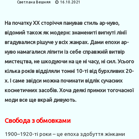
Светлана Вешняя
16.10.2021
На початку XX сторіччя панував стиль ар-нуво,
відомий також як модерн: знамениті вигнуті лінії
вгадувалися рішуче у всіх жанрах. Дами епохи ар-
нуво намагалися ліпити із себе справжній витвір
мистецтва, не шкодуючи на це ні часу, ні сил. Усього
кілька років відділяли томні 10-ті від бурхливих 20-
х. І саме звідси можна починати відлік сучасних
косметичних засобів. Хоча деякі примхи тогочасної
моди все ще вкрай дивують.
Свобода з обмовками
1900–1920-ті роки – це епоха здобуття жінками