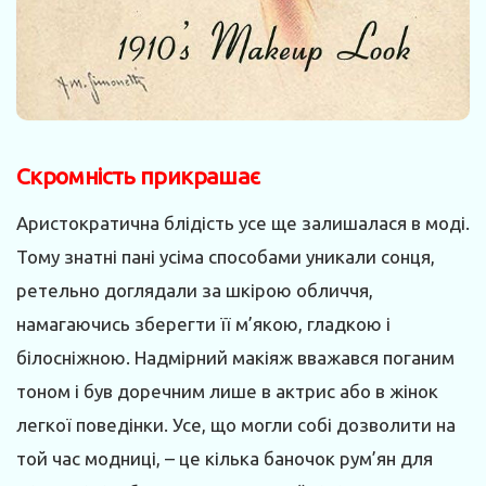
Скромність прикрашає
Аристократична блідість усе ще залишалася в моді.
Тому знатні пані усіма способами уникали сонця,
ретельно доглядали за шкірою обличчя,
намагаючись зберегти її м’якою, гладкою і
білосніжною. Надмірний макіяж вважався поганим
тоном і був доречним лише в актрис або в жінок
легкої поведінки. Усе, що могли собі дозволити на
той час модниці, – це кілька баночок рум’ян для