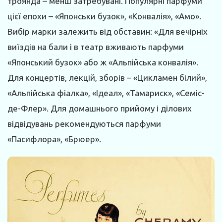
троянда – менш затребувані. Популярні парфуми
цієї епохи – «Японськи бузок», «Конвалія», «Амо».
Вибір марки залежить від обставин: «Для вечірніх
виїздів на бали і в театр вживають парфуми
«Японський бузок» або ж «Альпійська конвалія».
Для концертів, лекцій, зборів – «Цикламен білий»,
«Альпійська фіалка», «Ідеал», «Тамариск», «Семіс-
де-Флер». Для домашнього прийому і ділових
відвідувань рекомендуються парфуми
«Пасифлора», «Брюер».