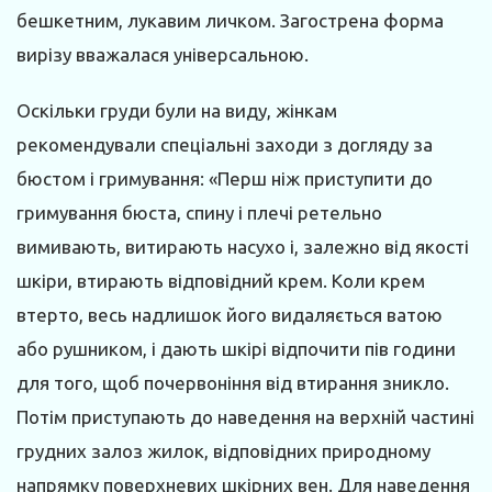
бешкетним, лукавим личком. Загострена форма
вирізу вважалася універсальною.
Оскільки груди були на виду, жінкам
рекомендували спеціальні заходи з догляду за
бюстом і гримування: «Перш ніж приступити до
гримування бюста, спину і плечі ретельно
вимивають, витирають насухо і, залежно від якості
шкіри, втирають відповідний крем. Коли крем
втерто, весь надлишок його видаляється ватою
або рушником, і дають шкірі відпочити пів години
для того, щоб почервоніння від втирання зникло.
Потім приступають до наведення на верхній частині
грудних залоз жилок, відповідних природному
напрямку поверхневих шкірних вен. Для наведення