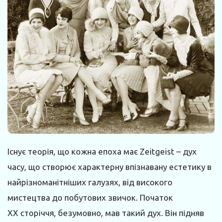
Існує теорія, що кожна епоха має Zeitgeist – дух
часу, що створює характерну впізнавану естетику в
найрізноманітніших галузях, від високого
мистецтва до побутових звичок. Початок
XX сторіччя, безумовно, мав такий дух. Він підняв