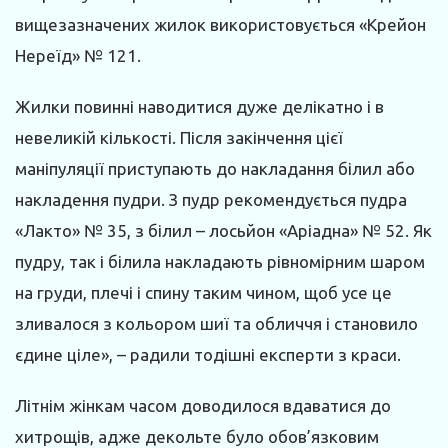
вищезазначених жилок використовується «Крейон
Нереїд» № 121.
Жилки повинні наводитися дуже делікатно і в
невеликій кількості. Після закінчення цієї
маніпуляції приступають до накладання білил або
накладення пудри. З пудр рекомендується пудра
«Лакто» № 35, з білил – лосьйон «Аріадна» № 52. Як
пудру, так і білила накладають рівномірним шаром
на груди, плечі і спину таким чином, щоб усе це
зливалося з кольором шиї та обличчя і становило
єдине ціле», – радили тодішні експерти з краси.
Літнім жінкам часом доводилося вдаватися до
хитрощів, адже декольте було обов’язковим