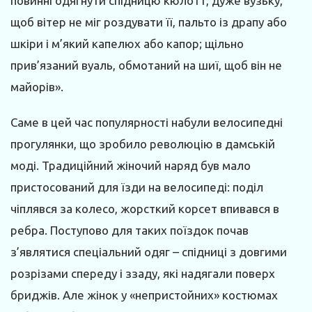
повинні одягнути спідницю кюлотт, дуже вузьку,
щоб вітер не міг роздувати її, пальто із драпу або
шкіри і м’який капелюх або капор; щільно
прив’язаний вуаль, обмотаний на шиї, щоб він не
майорів».
Саме в цей час популярності набули велосипедні
прогулянки, що зробило революцію в дамській
моді. Традиційний жіночий наряд був мало
пристосований для їзди на велосипеді: поділ
чіплявся за колесо, жорсткий корсет впивався в
ребра. Поступово для таких поїздок почав
з’являтися спеціальний одяг – спідниці з довгими
розрізами спереду і ззаду, які надягали поверх
бриджів. Але жінок у «непристойних» костюмах