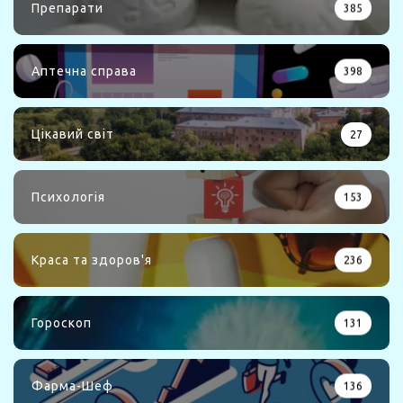
Препарати
385
Аптечна справа
398
Цікавий світ
27
Психологія
153
Краса та здоров'я
236
Гороскоп
131
Фарма-Шеф
136