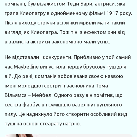
компанії, був візажистом Теди Бари, актриси, яка
грала Клеопатру в однойменному фільмі 1917 року.
Після виходу стрічки всі жінки мріяли мати такий
вигляд, як Клеопатра. Тож тіні з ефектом хни від
візажиста актриси закономірно мали успіх.
Не відставали і конкуренти. Приблизно у той самий
час Maybelline випустила першу брускову туш для
вій. До речі, компанія зобов’язана своєю назвою
імені молодшої сестри її засновника Тома
Вільямса – Мейбел. Одного разу він помітив, що
сестра фарбує вії сумішшю вазеліну і вугільного
пилу. Це надихнуло його створити особливий вид
туші на основі стеарату натрію.