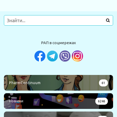
РАП в соцмережах
PharmContinuum
61
Новини
6246