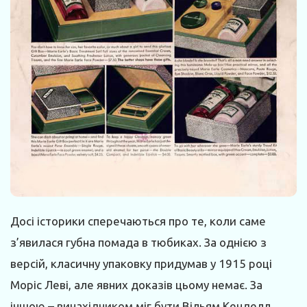
Досі історики сперечаються про те, коли саме
з’явилася губна помада в тюбиках. За однією з
версій, класичну упаковку придумав у 1915 році
Моріс Леві, але явних доказів цьому немає. За
іншою – винахідником міг бути Вільям Кенделл,