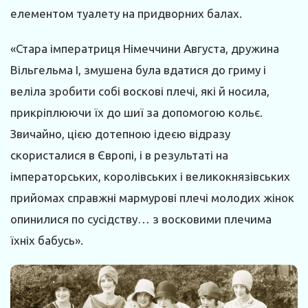
елементом туалету на придворних балах.
«Стара імператриця Німеччини Августа, дружина
Вільгельма I, змушена була вдатися до гриму і
веліла зробити собі воскові плечі, які й носила,
прикріплюючи їх до шиї за допомогою кольє.
Звичайно, цією дотепною ідеєю відразу
скористалися в Європі, і в результаті на
імператорських, королівських і великокнязівських
прийомах справжні мармурові плечі молодих жінок
опинилися по сусідству… з восковими плечима
їхніх бабусь».