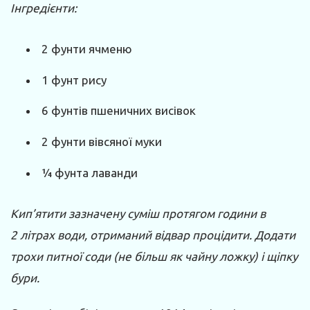
Інгредієнти:
2 фунти ячменю
1 фунт рису
6 фунтів пшеничних висівок
2 фунти вівсяної муки
¼ фунта лаванди
Кип’ятити зазначену суміш протягом години в
2 літрах води, отриманий відвар процідити. Додати
трохи питної соди (не більш як чайну ложку) і щіпку
бури.