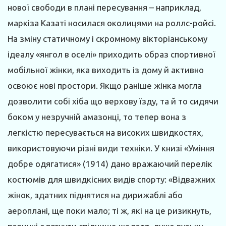
нової свободи в плані пересування – наприклад,
маркіза Казаті носилася околицями на роллс-ройсі.
На зміну статичному і скромному вікторіанському
ідеалу «янгол в оселі» приходить образ спортивної
мобільної жінки, яка виходить із дому й активно
освоює нові простори. Якщо раніше жінка могла
дозволити собі хіба що верхову їзду, та й то сидячи
боком у незручній амазонці, то тепер вона з
легкістю пересувається на високих швидкостях,
використовуючи різні види техніки. У книзі «Уміння
добре одягатися» (1914) дано вражаючий перелік
костюмів для швидкісних видів спорту: «Відважних
жінок, здатних піднятися на дирижаблі або
аероплані, ще поки мало; ті ж, які на це ризикнуть,