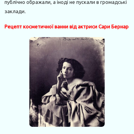
публічно ображали, а іноді не пускали в громадські
заклади.
Рецепт косметичної ванни від актриси Сари Бернар