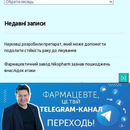
Журнали
за
минулі
Недавні записи
місяці
Науковці розробили препарат, який може допомогти
подолати стійкість раку до лікування
Фармацевтичний завод Nikopharm зазнав пошкоджень
внаслідок атаки
[x]
Спека та серце: у ЦГЗ пояснили, як високі температури
впливають на здоров’я
МОЗ затвердило єдині критерії госпіталізації: що зміниться
для пацієнтів і медиків
Терапія за участю тварин допомагає пацієнтам після інсульту