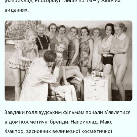
(наприклад, Photoplay) і лише потім – у жіночих
виданнях.
Завдяки голлівудським фільмам почали з’являтися
відомі косметичні бренди. Наприклад, Макс
Фактор, засновник величезної косметичної