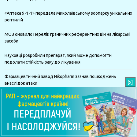
«Аптека 9-1-1» передала Миколаївському зоопарку унікальних
рептилій
МОЗ оновило Перелік граничних референтних цін на лікарські
засоби
Науковці розробили препарат, який може допомогти
подолати стійкість раку до лікування
Фармацевтичний завод Nikopharm зазнав пошкоджень
[x]
внаслідок атаки
Підписуйтесь на наші групи