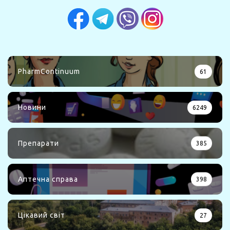
PharmContinuum
61
Новини
6249
Препарати
385
Аптечна справа
398
Цікавий світ
27