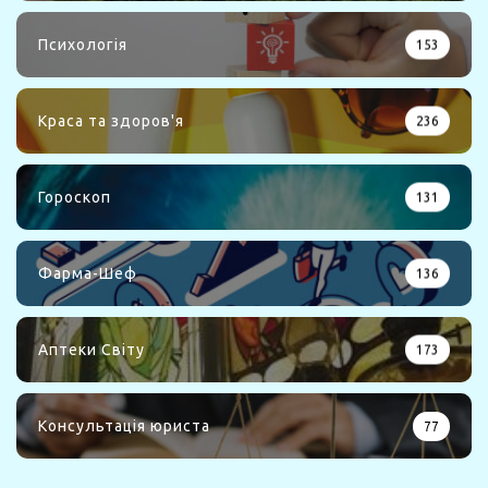
Психологія
153
Краса та здоров'я
236
Гороскоп
131
Фарма-Шеф
136
Аптеки Світу
173
Консультація юриста
77