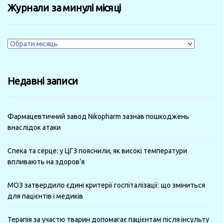
Журнали за минулі місяці
Журнали
за
минулі
Недавні записи
місяці
Фармацевтичний завод Nikopharm зазнав пошкоджень
внаслідок атаки
Спека та серце: у ЦГЗ пояснили, як високі температури
впливають на здоров’я
МОЗ затвердило єдині критерії госпіталізації: що зміниться
для пацієнтів і медиків
Терапія за участю тварин допомагає пацієнтам після інсульту