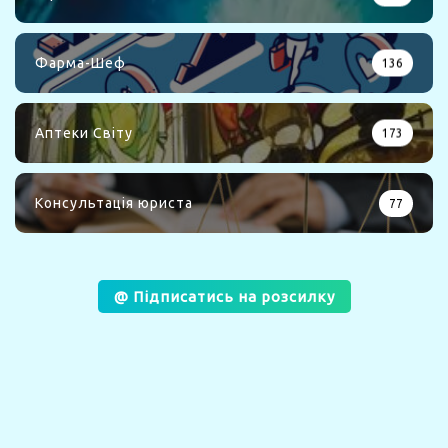
Фарма-Шеф
136
Аптеки Світу
173
Консультація юриста
77
@ Підписатись на розсилку