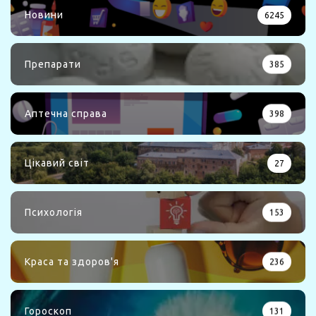
Новини
6245
Препарати
385
Аптечна справа
398
Цікавий світ
27
Психологія
153
Краса та здоров'я
236
Гороскоп
131