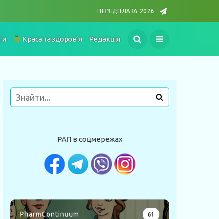
ПЕРЕДПЛАТА 2026
ги
Краса та здоров’я
Редакція
РАП в соцмережах
PharmContinuum
61