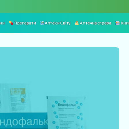
ни
Препарати
Аптеки Світу
Аптечна справа
Кни