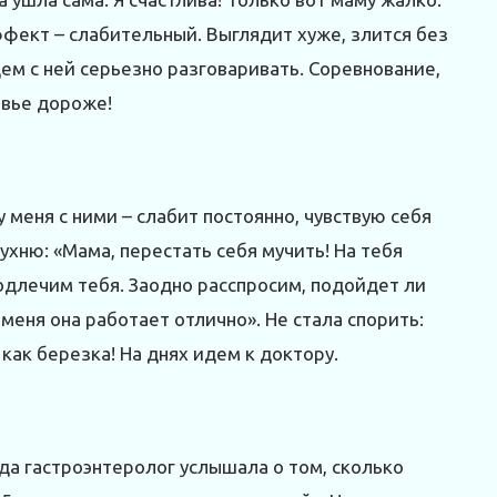
эффект – слабительный. Выглядит хуже, злится без
ем с ней серьезно разговаривать. Соревнование,
овье дороже!
 меня с ними – слабит постоянно, чувствую себя
кухню: «Мама, перестать себя мучить! На тебя
подлечим тебя. Заодно расспросим, подойдет ли
 меня она работает отлично». Не стала спорить:
как березка! На днях идем к доктору.
гда гастроэнтеролог услышала о том, сколько