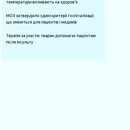
температури впливають на здоров’я
МОЗ затвердило єдині критерії госпіталізації:
що зміниться для пацієнтів і медиків
Терапія за участю тварин допомагає пацієнтам
після інсульту