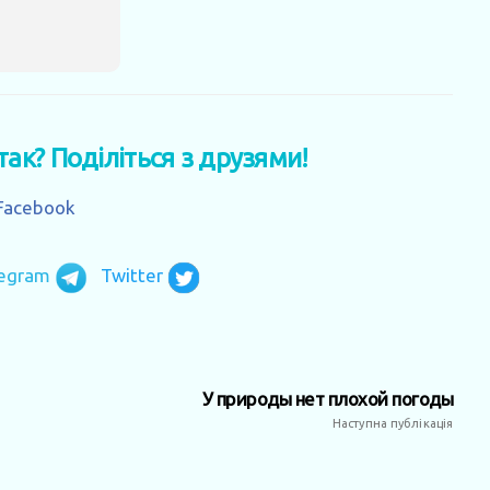
 так? Поділіться з друзями!
Facebook
legram
Twitter
У природы нет плохой погоды
Наступна публікація