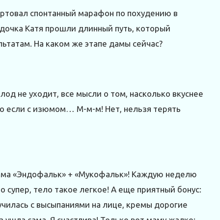
артовал спонтанный марафон по похудению в
 дочка Катя прошли длинный путь, который
ультатам. На каком же этапе дамы сейчас?
лод не уходит, все мысли о том, насколько вкуснее
но если с изюмом… М-м-м! Нет, нельзя терять
схема «Эндофальк» + «Мукофальк»! Каждую неделю
 супер, тело такое легкое! А еще приятный бонус:
мучилась с высыпаниями на лице, кремы дорогие
а ушла сама. Я счастлива! Только вот маму жалко: