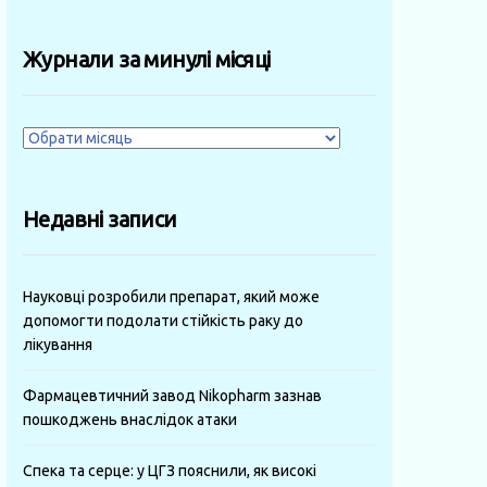
Журнали за минулі місяці
Журнали
за
минулі
Недавні записи
місяці
Науковці розробили препарат, який може
допомогти подолати стійкість раку до
лікування
Фармацевтичний завод Nikopharm зазнав
пошкоджень внаслідок атаки
Спека та серце: у ЦГЗ пояснили, як високі