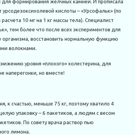
ки для формирования желчных камней. И прописала
 урсодезоксихолевой кислоты – «Урсофальк» (по
расчета 10 мг на 1 кг массы тела). Специалист
к», тем более что после всех экспериментов для
 организма, восстановить нормальную функцию
ыми волокнами.
снижению уровня «плохого» холестерина, для
е наперегонки, но вместе!
я, к счастью, меньше 75 кг, поэтому хватило 4
целую упаковку – 6 пакетиков, а людям с весом
кетиков. По совету врача раствор пью
ного лимона.