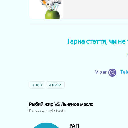
Гарна стаття, чи не
Viber
Te
ЗОЖ
КРАСА
Рыбий жир VS Льняное масло
Попередня публікація
РАП