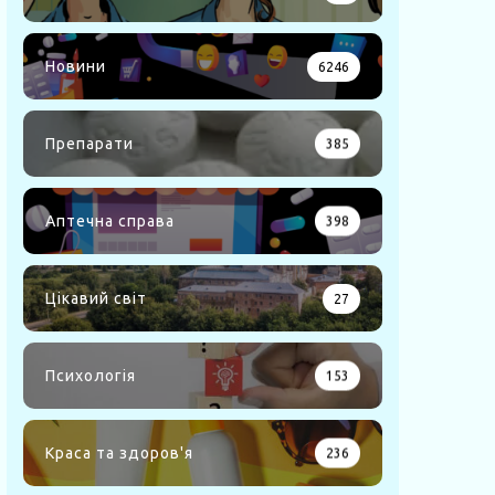
Новини
6246
Препарати
385
Аптечна справа
398
Цікавий світ
27
Психологія
153
Краса та здоров'я
236