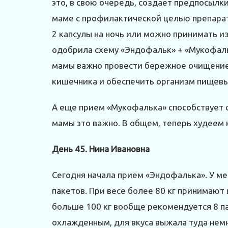
это, в свою очередь, создает предпосыл
маме с профилактической целью препарат
2 капсулы на ночь или можно принимать из 
одобрила схему «Эндофальк» + «Мукофаль
мамы важно провести бережное очищение
кишечника и обеспечить организм пищев
А еще прием «Мукофалька» способствует 
мамы это важно. В общем, теперь худеем н
День 45. Нина Ивановна
Сегодня начала прием «Эндофалька». У мен
пакетов. При весе более 80 кг принимают 
больше 100 кг вообще рекомендуется 8 па
охлажденным, для вкуса выжала туда нем