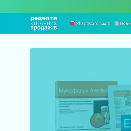
PharmContinuum
Нови