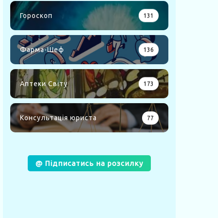
Гороскоп
131
Фарма-Шеф
136
Аптеки Світу
173
Консультація юриста
77
@ Підписатись на розсилку