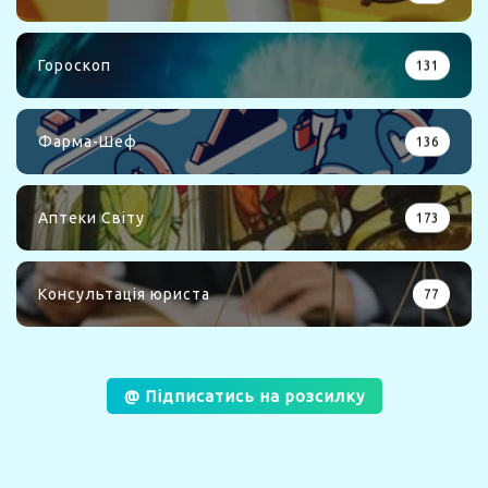
Гороскоп
131
Фарма-Шеф
136
Аптеки Світу
173
Консультація юриста
77
@ Підписатись на розсилку