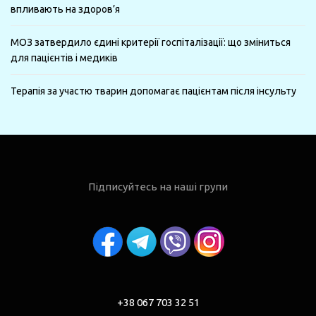
впливають на здоров’я
МОЗ затвердило єдині критерії госпіталізації: що зміниться
для пацієнтів і медиків
Терапія за участю тварин допомагає пацієнтам після інсульту
Підписуйтесь на наші групи
+38 067 703 32 51