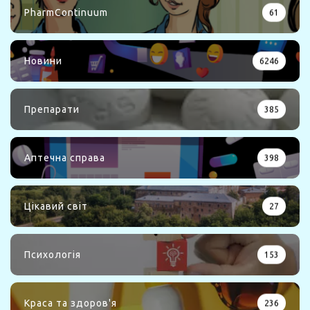
PharmContinuum
61
Новини
6246
Препарати
385
Аптечна справа
398
Цікавий світ
27
Психологія
153
Краса та здоров'я
236