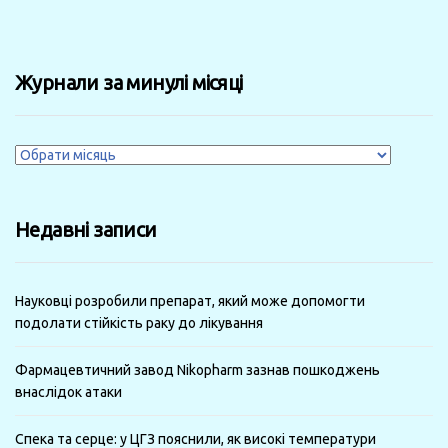
Журнали за минулі місяці
Журнали
за
минулі
Недавні записи
місяці
Науковці розробили препарат, який може допомогти
подолати стійкість раку до лікування
Фармацевтичний завод Nikopharm зазнав пошкоджень
внаслідок атаки
Спека та серце: у ЦГЗ пояснили, як високі температури