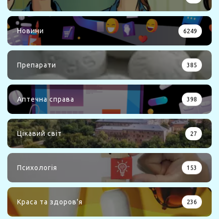
Новини
6249
Препарати
385
Аптечна справа
398
Цікавий світ
27
Психологія
153
Краса та здоров'я
236