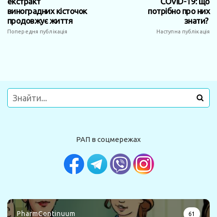
екстракт
COVID-19: що
виноградних кісточок
потрібно про них
продовжує життя
знати?
Попередня публікація
Наступна публікація
РАП в соцмережах
PharmContinuum
61