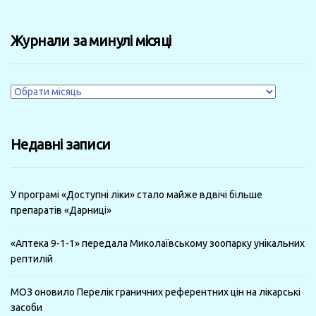
Журнали за минулі місяці
Журнали
за
минулі
Недавні записи
місяці
У програмі «Доступні ліки» стало майже вдвічі більше
препаратів «Дарниці»
«Аптека 9-1-1» передала Миколаївському зоопарку унікальних
рептилій
МОЗ оновило Перелік граничних референтних цін на лікарські
засоби