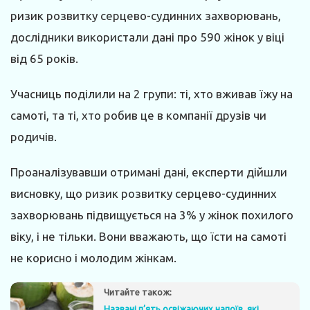
ризик розвитку серцево-судинних захворювань,
дослідники використали дані про 590 жінок у віці
від 65 років.
Учасниць поділили на 2 групи: ті, хто вживав їжу на
самоті, та ті, хто робив це в компанії друзів чи
родичів.
Проаналізувавши отримані дані, експерти дійшли
висновку, що ризик розвитку серцево-судинних
захворювань підвищується на 3% у жінок похилого
віку, і не тільки. Вони вважають, що їсти на самоті
не корисно і молодим жінкам.
Читайте також:
Названі п’ять освіжаючих напоїв, які