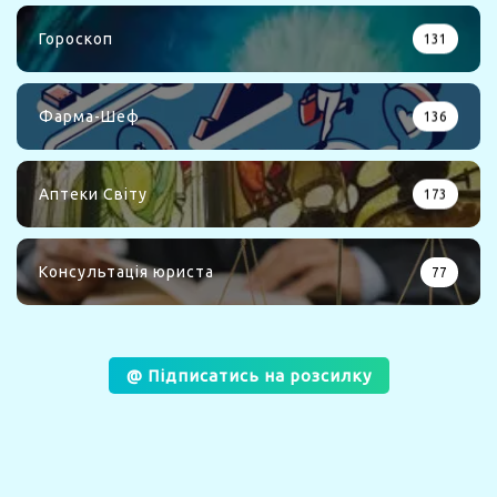
Гороскоп
131
Фарма-Шеф
136
Аптеки Світу
173
Консультація юриста
77
@ Підписатись на розсилку