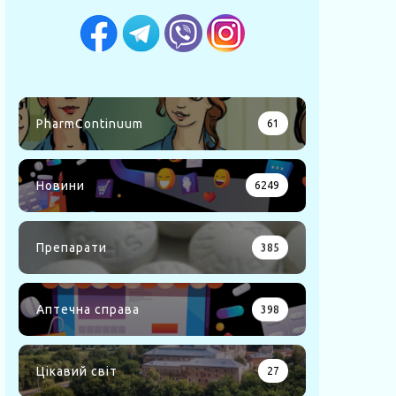
PharmContinuum
61
Новини
6249
Препарати
385
Аптечна справа
398
Цікавий світ
27