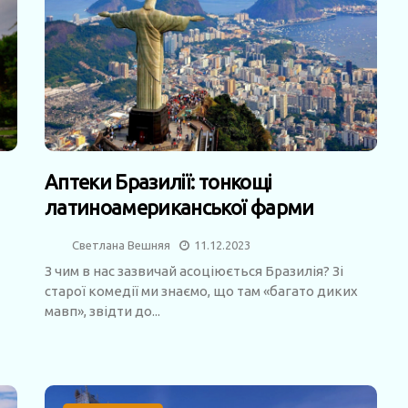
Аптеки Бразилії: тонкощі
латиноамериканської фарми
Светлана Вешняя
11.12.2023
З чим в нас зазвичай асоціюється Бразилія? Зі
старої комедії ми знаємо, що там «багато диких
мавп», звідти до...