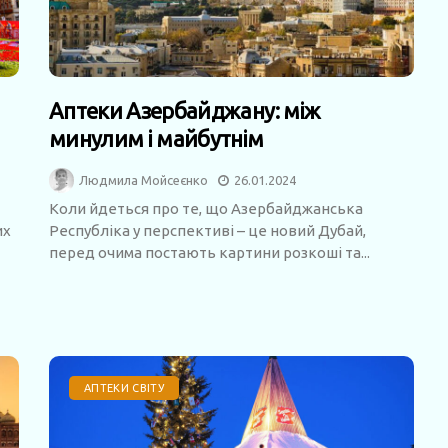
Аптеки Азербайджану: між
минулим і майбутнім
Людмила Мойсеєнко
26.01.2024
Коли йдеться про те, що Азербайджанська
их
Республіка у перспективі – це новий Дубай,
перед очима постають картини розкоші та...
АПТЕКИ СВІТУ