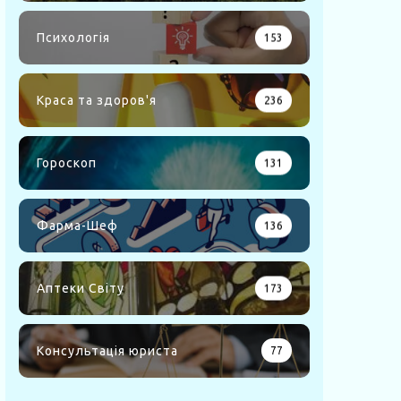
Психологія
153
Краса та здоров'я
236
Гороскоп
131
Фарма-Шеф
136
Аптеки Світу
173
Консультація юриста
77