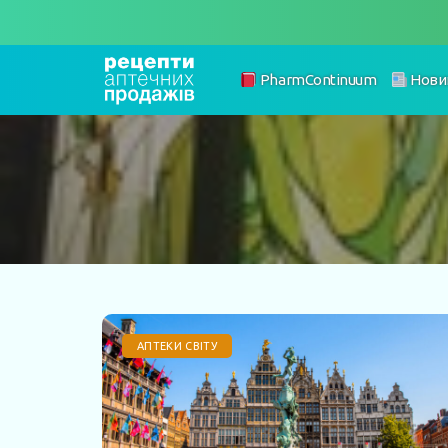
PharmContinuum
Нови
АПТЕКИ СВІТУ