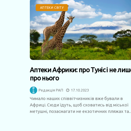
АПТЕКИ СВІТУ
Аптеки Африки: про Туніс і не лиш
про нього
Редакція РАП
17.10.2023
Чимало наших співвітчизників вже бували в
Африці. Сюди їдуть, щоб сховатись від міської
метушні, позасмагати не екзотичних пляжах та..