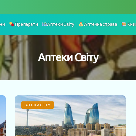
ни
Препарати
Аптеки Світу
Аптечна справа
Кни
Аптеки Світу
АПТЕКИ СВІТУ