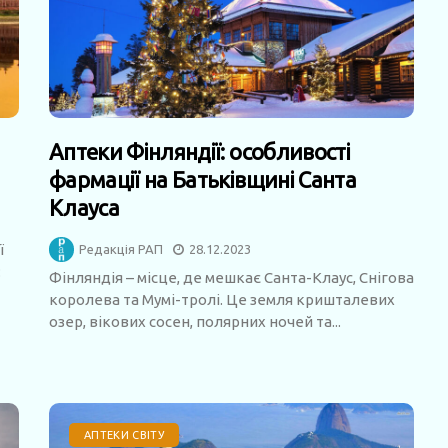
Аптеки Фінляндії: особливості
фармації на Батьківщині Санта
Клауса
ї
Редакція РАП
28.12.2023
:
Фінляндія – місце, де мешкає Санта-Клаус, Снігова
королева та Мумі-тролі. Це земля кришталевих
озер, вікових сосен, полярних ночей та...
АПТЕКИ СВІТУ