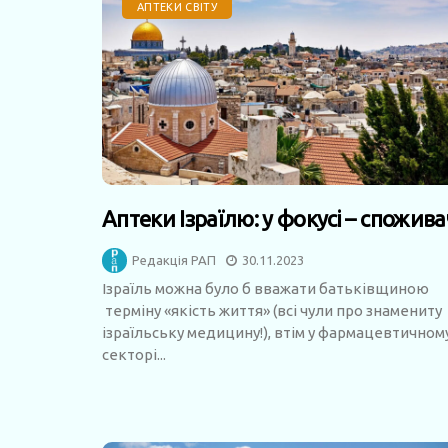
АПТЕКИ СВІТУ
Аптеки Ізраїлю: у фокусі – спожива
Редакція РАП
30.11.2023
Ізраїль можна було б вважати батьківщиною
терміну «якість життя» (всі чули про знамениту
ізраїльську медицину!), втім у фармацевтичном
секторі...