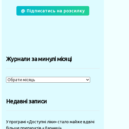
@ Підписатись на розсилку
Журнали за минулі місяці
Журнали
за
минулі
Недавні записи
місяці
У програмі «Доступні ліки» стало майже вдвічі
більше препаратів «Дарниці»