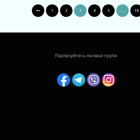
1
2
3
4
5
…
18
Підписуйтесь на наші групи