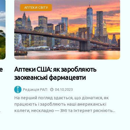
АПТЕКИ СВІТУ
е
Аптеки США: як заробляють
заокеанські фармацевти
Редакція РАП
04.10.2023
На перший погляд здається, що дізнатися, як
працюють і заробляють наші американські
.
колеги, нескладно — ЗМІ та Інтернет рясніють...