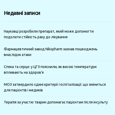
за
минулі
Недавні записи
місяці
Науковці розробили препарат, який може допомогти
подолати стійкість раку до лікування
Фармацевтичний завод Nikopharm зазнав пошкоджень
внаслідок атаки
Спека та серце: у ЦГЗ пояснили, як високі температури
впливають на здоров’я
МОЗ затвердило єдині критерії госпіталізації: що зміниться
для пацієнтів і медиків
Терапія за участю тварин допомагає пацієнтам після інсульту