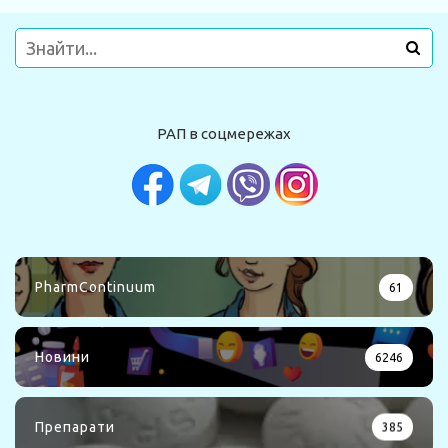
РАП в соцмережах
PharmContinuum
61
Новини
6246
Препарати
385