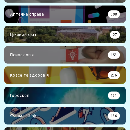
Аптечна справа
398
Цікавий світ
27
Психологія
153
Краса та здоров'я
236
Гороскоп
131
Фарма-Шеф
136