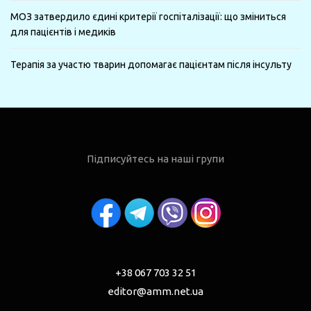
МОЗ затвердило єдині критерії госпіталізації: що зміниться
для пацієнтів і медиків
Терапія за участю тварин допомагає пацієнтам після інсульту
Підписуйтесь на наші групи
+38 067 703 32 51
editor@amm.net.ua