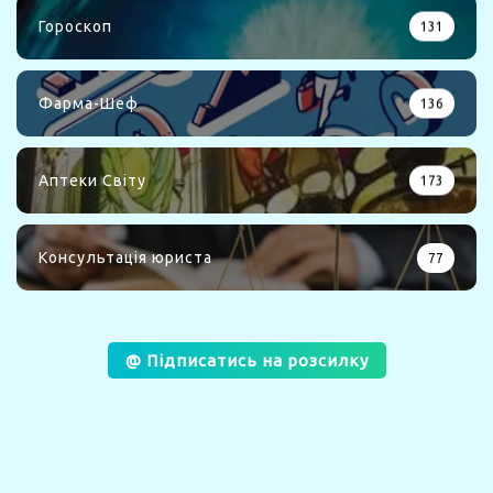
Гороскоп
131
Фарма-Шеф
136
Аптеки Світу
173
Консультація юриста
77
@ Підписатись на розсилку