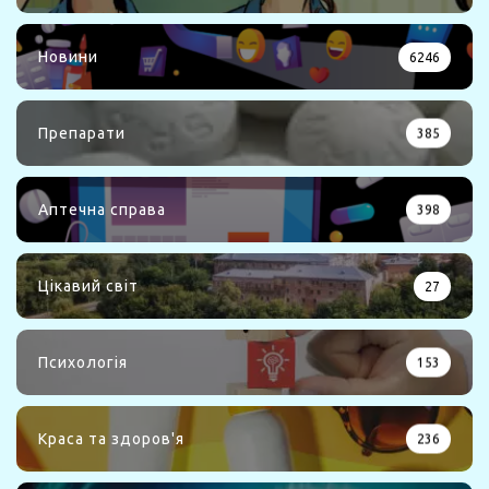
Новини
6246
Препарати
385
Аптечна справа
398
Цікавий світ
27
Психологія
153
Краса та здоров'я
236