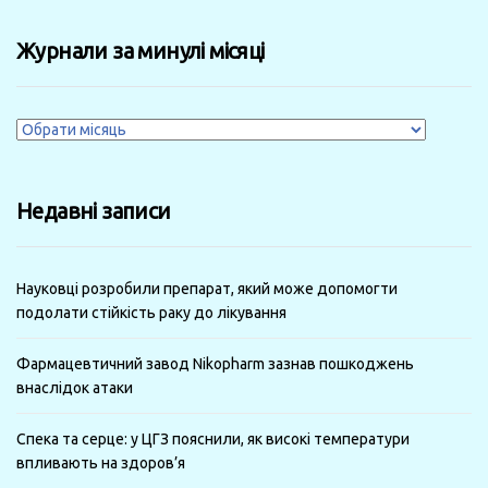
Журнали за минулі місяці
Журнали
за
минулі
Недавні записи
місяці
Науковці розробили препарат, який може допомогти
подолати стійкість раку до лікування
Фармацевтичний завод Nikopharm зазнав пошкоджень
внаслідок атаки
Спека та серце: у ЦГЗ пояснили, як високі температури
впливають на здоров’я