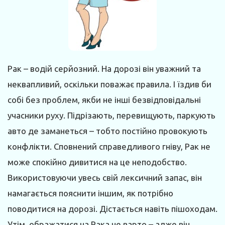
Рак – водій серйозний. На дорозі він уважний та
неквапливий, оскільки поважає правила. І їздив би
собі без проблем, якби не інші безвідповідальні
учасники руху. Підрізають, перевищують, паркують
авто де заманеться – тобто постійно провокують
конфлікти. Сповнений справедливого гніву, Рак не
може спокійно дивитися на це неподобство.
Використовуючи увесь свій лексичний запас, він
намагається пояснити іншим, як потрібно
поводитися на дорозі. Дістається навіть пішоходам.
Утім, ображатися на Рака не варто – адже він