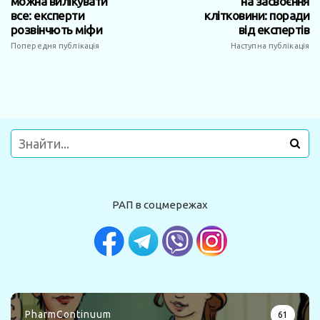
можна вилікувати
на засвоєння
все: експерти
клітковини: поради
розвінчють міфи
від експертів
Попередня публікація
Наступна публікація
РАП в соцмережах
PharmContinuum
61