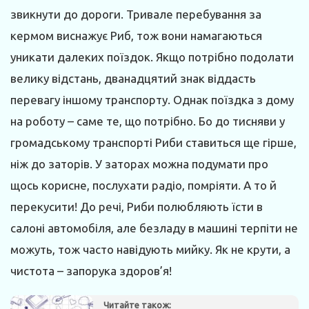
звикнути до дороги. Тривале перебування за
кермом виснажує Риб, тож вони намагаються
уникати далеких поїздок. Якщо потрібно подолати
велику відстань, дванадцятий знак віддасть
перевагу іншому транспорту. Однак поїздка з дому
на роботу – саме те, що потрібно. Бо до тисняви у
громадському транспорті Риби ставиться ще гірше,
ніж до заторів. У заторах можна подумати про
щось корисне, послухати радіо, помріяти. А то й
перекусити! До речі, Риби полюбляють їсти в
салоні автомобіля, але безладу в машині терпіти не
можуть, тож часто навідують мийку. Як не крути, а
чистота – запорука здоров’я!
Читайте також: