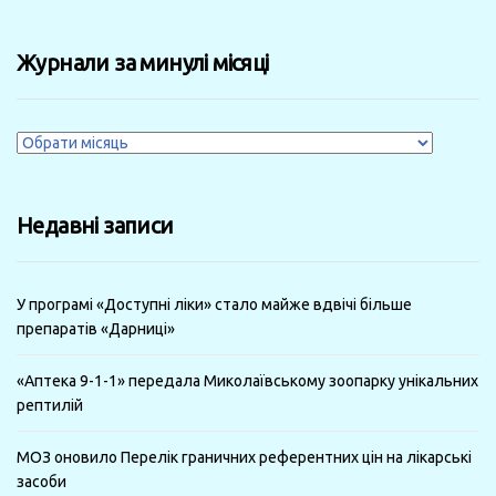
Журнали за минулі місяці
Журнали
за
минулі
Недавні записи
місяці
У програмі «Доступні ліки» стало майже вдвічі більше
препаратів «Дарниці»
«Аптека 9-1-1» передала Миколаївському зоопарку унікальних
рептилій
МОЗ оновило Перелік граничних референтних цін на лікарські
засоби