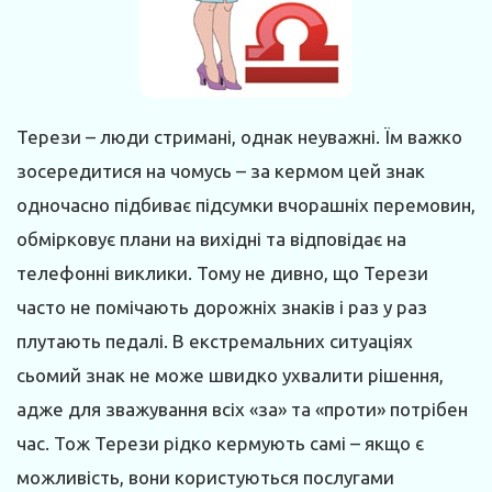
Терези – люди стримані, однак неуважні. Їм важко
зосередитися на чомусь – за кермом цей знак
одночасно підбиває підсумки вчорашніх перемовин,
обмірковує плани на вихідні та відповідає на
телефонні виклики. Тому не дивно, що Терези
часто не помічають дорожніх знаків і раз у раз
плутають педалі. В екстремальних ситуаціях
сьомий знак не може швидко ухвалити рішення,
адже для зважування всіх «за» та «проти» потрібен
час. Тож Терези рідко кермують самі – якщо є
можливість, вони користуються послугами