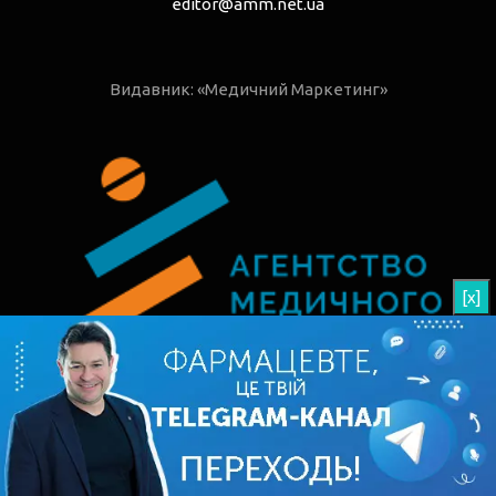
editor@amm.net.ua
Видавник: «Медичний Маркетинг»
[x]
© 2026 РАП - Рецепти Аптечних Продажів