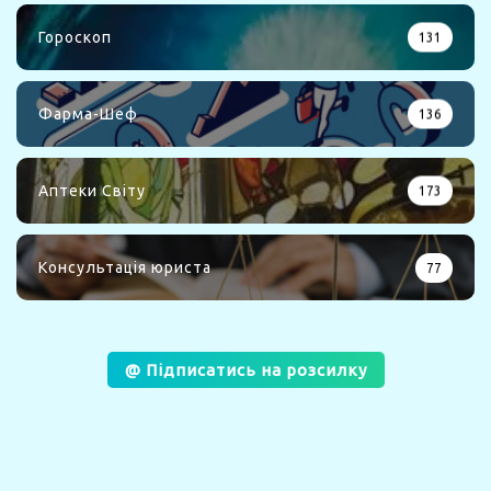
Гороскоп
131
Фарма-Шеф
136
Аптеки Світу
173
Консультація юриста
77
@ Підписатись на розсилку