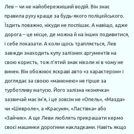
Лев – чи не найобережніший водій. Він знає
правила руху краще за будь-якого поліцейського.
Їздить поважно, нікуди не поспішає. А навіщо, адже
дорога – це місце, де можна й на інших подивитися,
і себе показати. А коли щось трапляється, Лев
завжди знаходить купу залізних аргументів на
свою користь, тож п’ятий знак ніколи ні в чому не
винен. Він обожнює яскраві авто «з характером» і
доглядає за своєю «манюнею» не гірше за
турботливу матусю. Його залізна «конячка»
зазвичай має ім’я, і це зовсім не «Опель», «Мазда»
чи «Шевроле», а «Красуня», «Ластівка» або
«Зайчик». А ще Леви люблять прикрашати кермо
своєї машинки дорогими накладками. Навіть якщо