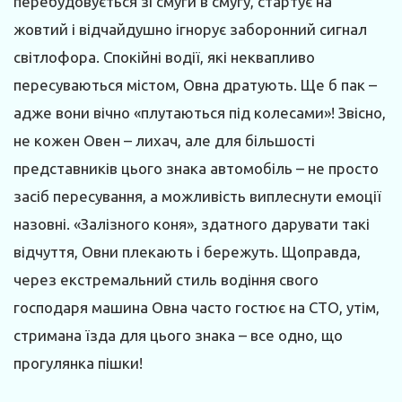
перебудовується зі смуги в смугу, стартує на
жовтий і відчайдушно ігнорує заборонний сигнал
світлофора. Спокійні водії, які неквапливо
пересуваються містом, Овна дратують. Ще б пак –
адже вони вічно «плутаються під колесами»! Звісно,
не кожен Овен – лихач, але для більшості
представників цього знака автомобіль – не просто
засіб пересування, а можливість виплеснути емоції
назовні. «Залізного коня», здатного дарувати такі
відчуття, Овни плекають і бережуть. Щоправда,
через екстремальний стиль водіння свого
господаря машина Овна часто гостює на СТО, утім,
стримана їзда для цього знака – все одно, що
прогулянка пішки!