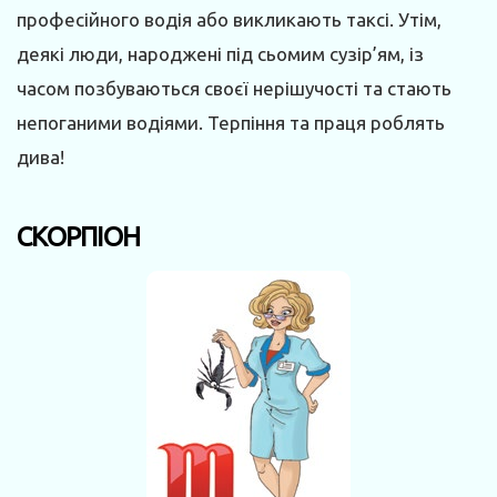
професійного водія або викликають таксі. Утім,
деякі люди, народжені під сьомим сузір’ям, із
часом позбуваються своєї нерішучості та стають
непоганими водіями. Терпіння та праця роблять
дива!
СКОРПІОН