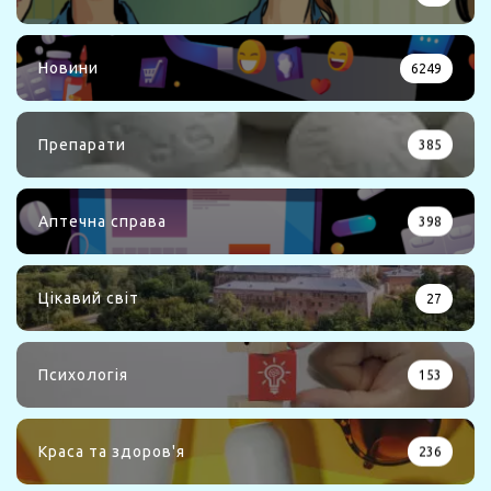
Новини
6249
Препарати
385
Аптечна справа
398
Цікавий світ
27
Психологія
153
Краса та здоров'я
236