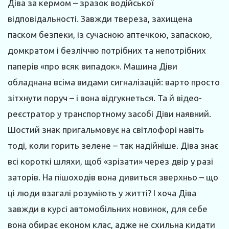
Діва за кермом – зразок водійської
відповідальності. Завжди твереза, захищена
паском безпеки, із сучасною аптечкою, запаскою,
домкратом і безліччю потрібних та непотрібних
паперів «про всяк випадок». Машина Діви
обладнана всіма видами сигналізацій: варто просто
зітхнути поруч – і вона відгукнеться. Та й відео­
реєстратор у транспортному засобі Діви наявний.
Шостий знак пригальмовує на світлофорі навіть
тоді, коли горить зелене – так надійніше. Діва знає
всі короткі шляхи, щоб «зрізати» через двір у разі
заторів. На пішоходів вона дивиться зверхньо – що
ці люди взагалі розуміють у житті? І хоча Діва
завжди в курсі автомобільних новинок, для себе
вона обирає економ клас, адже не схильна кидати