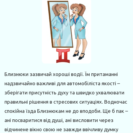
Близнюки зазвичай хороші водії. Їм притаманні
надзвичайно важливі для автомобіліста якості –
зберігати присутність духу та швидко ухвалювати
правильні рішення в стресових ситуаціях. Водночас
спокійна їзда Близнюкам не до вподоби. Ще б пак –
ані посваритися від душі, ані висловити через
відчинене вікно свою не завжди ввічливу думку