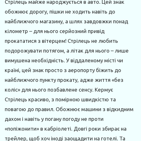
Стрілець майже народжується в авто. Цей знак
обожнює дорогу, пішки не ходить навіть до
найближчого магазину, а шлях завдовжки понад
кілометр – для нього серйозний привід
прокататися з вітерцем! Стрілець не любить
подорожувати потягом, а літак для нього – лише
вимушена необхідність. У віддаленому місті чи
країні, цей знак просто з аеропорту біжить до
найближчого пункту прокату, адже життя «без
коліс» для нього позбавлене сенсу. Кермує
Стрілець красиво, з помірною швидкістю та
повагою до правил. Обожнює машини з відкидним
дахом і навіть у погану погоду не проти
«попіжонити» в кабріолеті. Довгі роки збирає на
трейлер, щоб хоч іноді заощадити на готелі. Та