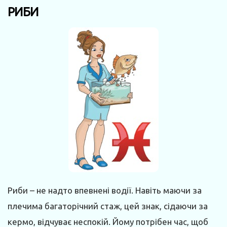
РИБИ
Риби – не надто впевнені водії. Навіть маючи за
плечима багаторічний стаж, цей знак, сідаючи за
кермо, відчуває неспокій. Йому потрібен час, щоб