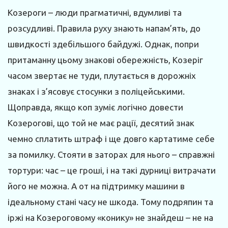
Козероги – люди прагматичні, вдумливі та
розсудливі. Правила руху знають напам’ять, до
швидкості здебільшого байдужі. Однак, попри
притаманну цьому знакові обережність, Козеріг
часом звертає не туди, плутається в дорожніх
знаках і з’ясовує стосунки з поліцейськими.
Щоправда, якщо коп зуміє логічно довести
Козерогові, що той не має рації, десятий знак
чемно сплатить штраф і ще довго картатиме себе
за помилку. Стояти в заторах для нього – справжні
тортури: час – це гроші, і на такі дурниці витрачати
його не можна. А от на підтримку машини в
ідеальному стані часу не шкода. Тому подряпин та
іржі на Козероговому «конику» не знайдеш – не на