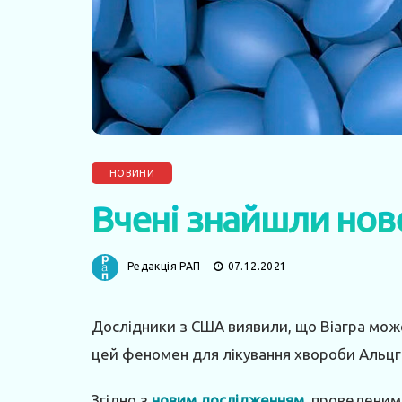
НОВИНИ
Вчені знайшли нове
Редакція РАП
07.12.2021
Дослідники з США виявили, що Віагра мож
цей феномен для лікування хвороби Альц
Згідно з
новим дослідженням
, проведеним