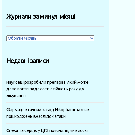
Журнали за минулі місяці
Журнали
за
минулі
Недавні записи
місяці
Науковці розробили препарат, який може
допомогти подолати стійкість раку до
лікування
Фармацевтичний завод Nikopharm зазнав
пошкоджень внаслідок атаки
Спека та серце: у ЦГЗ пояснили, як високі