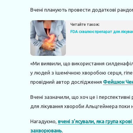
Вчені планують провести додаткові рандомі
Читайте також:
FDA схвалює препарат для лікува
«Ми виявили, що використання силденафі
у людей з ішемічною хворобою серця, гіпер
провідний автор дослідження
Фейшюн Че
Вчені зазначили, що хоч це і перспективн
для лікування хвороби Альцгеймера поки 
Нагадуємо,
вчені з’ясували, яка група кро
захворювань
.