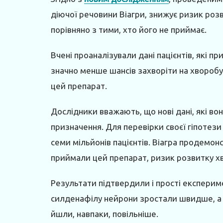
діючої речовини Віагри, знижує ризик ро
порівняно з тими, хто його не приймає.
Вчені проаналізували дані пацієнтів, які п
значно менше шансів захворіти на хворобу
цей препарат.
Дослідники вважають, що нові дані, які в
призначення. Для перевірки своєї гіпотез
семи мільйонів пацієнтів. Віагра продемон
приймали цей препарат, ризик розвитку х
Результати підтвердили і прості експериме
силденафілу нейрони зростали швидше, а 
йшли, навпаки, повільніше.