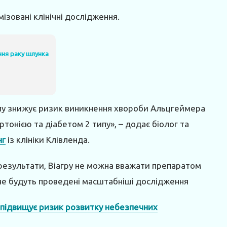
зовані клінічні дослідження.
ння раку шлунка
лу знижує ризик виникнення хвороби Альцгеймера
тонією та діабетом 2 типу», – додає біолог та
нг
із клініки Клівленда.
і результати, Віагру не можна вважати препаратом
не будуть проведені масштабніші дослідження
ві підвищує ризик розвитку небезпечних