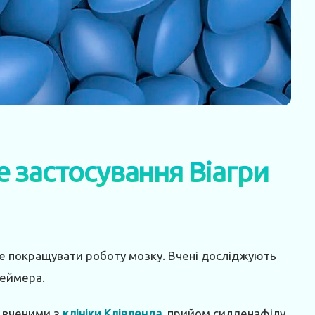
 застосування Віагри
е покращувати роботу мозку. Вчені досліджують
геймера.
 вченими з
клініки Клівленда
, прийом силденафілу,