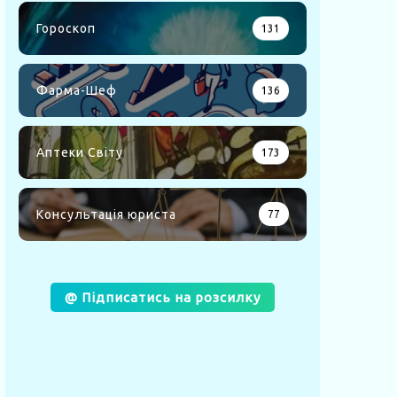
Гороскоп
131
Фарма-Шеф
136
Аптеки Світу
173
Консультація юриста
77
@ Підписатись на розсилку