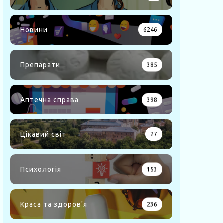
Новини
6246
Препарати
385
Аптечна справа
398
Цікавий світ
27
Психологія
153
Краса та здоров'я
236