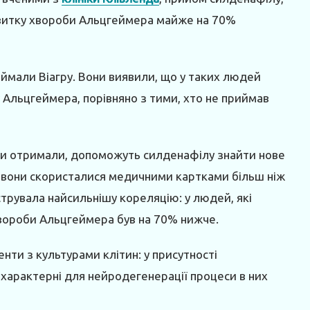
звитку хвороби Альцгеймера майже на 70%
риймали Віагру. Вони виявили, що у таких людей
 Альцгеймера, порівняно з тими, хто не приймав
они отримали, допоможуть силденафілу знайти нове
и вони скористалися медичними картками більш ніж
струвала найсильнішу кореляцію: у людей, які
вороби Альцгеймера був на 70% нижче.
нти з культурами клітин: у присутності
характерні для нейродегенерації процеси в них