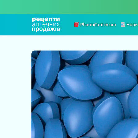
PharmContinuum
Нови