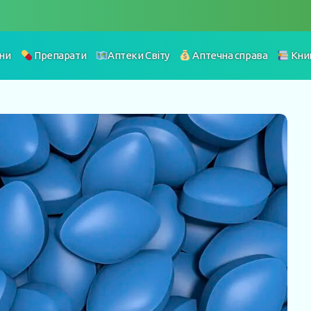
ни
Препарати
Аптеки Світу
Аптечна справа
Кни