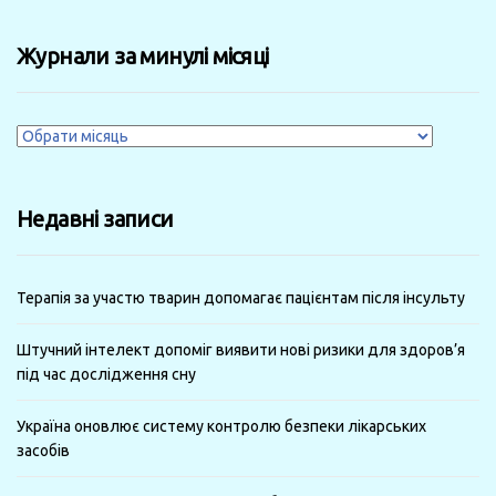
Журнали за минулі місяці
Журнали
за
минулі
Недавні записи
місяці
Терапія за участю тварин допомагає пацієнтам після інсульту
Штучний інтелект допоміг виявити нові ризики для здоров’я
під час дослідження сну
Україна оновлює систему контролю безпеки лікарських
засобів