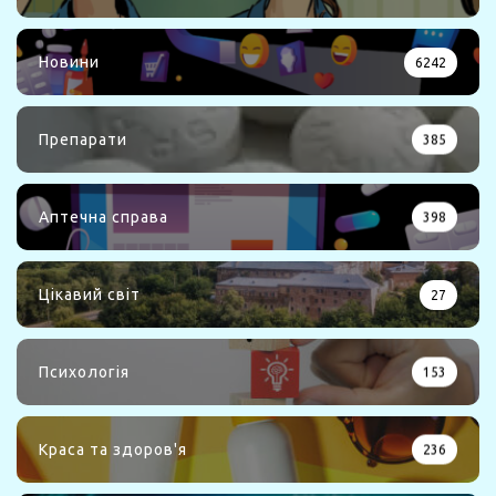
Новини
6242
Препарати
385
Аптечна справа
398
Цікавий світ
27
Психологія
153
Краса та здоров'я
236