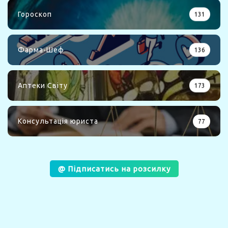
Гороскоп
131
Фарма-Шеф
136
Аптеки Світу
173
Консультація юриста
77
@ Підписатись на розсилку