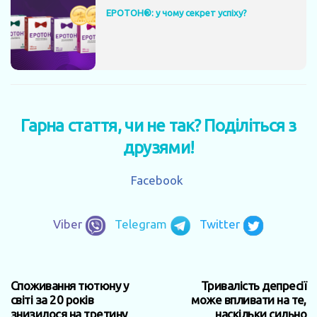
ЕРОТОН®: у чому секрет успіху?
Гарна стаття, чи не так? Поділіться з
друзями!
Facebook
Viber
Telegram
Twitter
Споживання тютюну у
Тривалість депресії
світі за 20 років
може впливати на те,
знизилося на третину
наскільки сильно