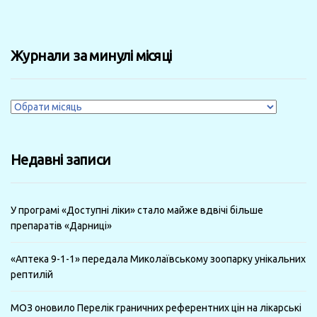
Журнали за минулі місяці
Журнали
за
минулі
Недавні записи
місяці
У програмі «Доступні ліки» стало майже вдвічі більше
препаратів «Дарниці»
«Аптека 9-1-1» передала Миколаївському зоопарку унікальних
рептилій
МОЗ оновило Перелік граничних референтних цін на лікарські