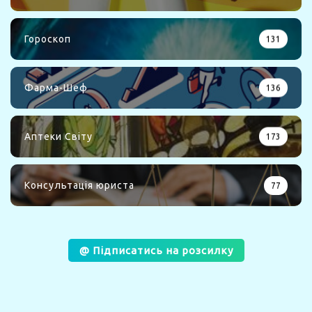
Гороскоп
131
Фарма-Шеф
136
Аптеки Світу
173
Консультація юриста
77
@ Підписатись на розсилку