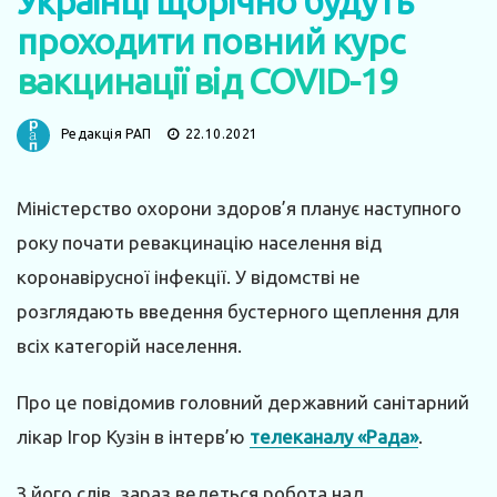
Українці щорічно будуть
проходити повний курс
вакцинації від COVID-19
Редакція РАП
22.10.2021
Міністерство охорони здоров’я планує наступного
року почати ревакцинацію населення від
коронавірусної інфекції. У відомстві не
розглядають введення бустерного щеплення для
всіх категорій населення.
Про це повідомив головний державний санітарний
лікар Ігор Кузін в інтерв’ю
телеканалу «Рада»
.
З його слів, зараз ведеться робота над