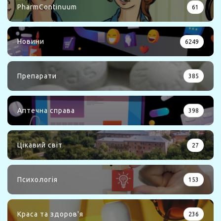
PharmContinuum
61
Новини
6249
Препарати
385
Аптечна справа
398
Цікавий світ
27
Психологія
153
Краса та здоров'я
236