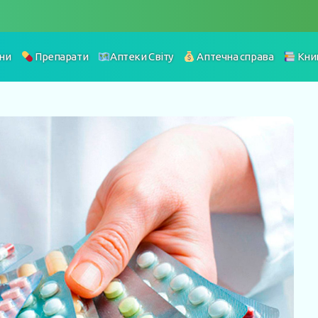
ни
Препарати
Аптеки Світу
Аптечна справа
Кни