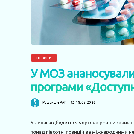
НОВИНИ
У МОЗ ананосували
програми «Доступн
Редакція РАП
18.05.2026
У липні відбудеться чергове розширення п
понад півсотні позицій за міжнародними н