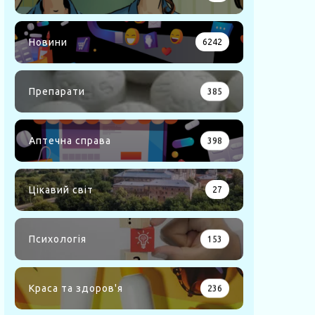
Новини
6242
Препарати
385
Аптечна справа
398
Цікавий світ
27
Психологія
153
Краса та здоров'я
236