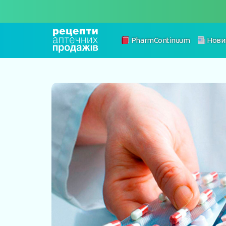
PharmContinuum
Нови