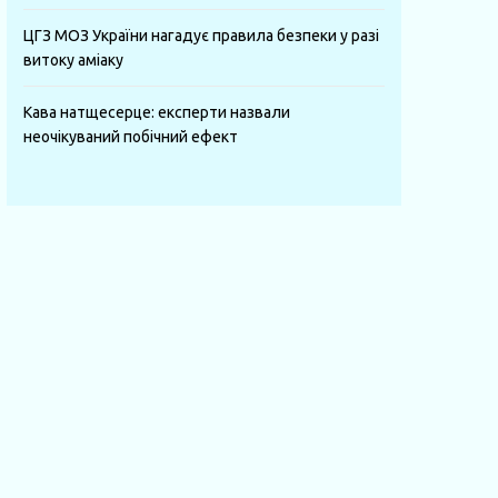
ЦГЗ МОЗ України нагадує правила безпеки у разі
витоку аміаку
Кава натщесерце: експерти назвали
неочікуваний побічний ефект