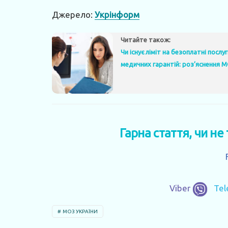
Джерело:
Укрінформ
Читайте також:
Чи існує ліміт на безоплатні посл
медичних гарантій: роз’яснення 
Гарна стаття, чи не
Viber
Te
МОЗ УКРАЇНИ