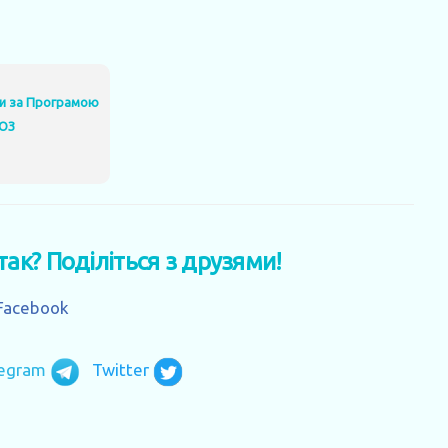
уги за Програмою
МОЗ
 так? Поділіться з друзями!
Facebook
legram
Twitter