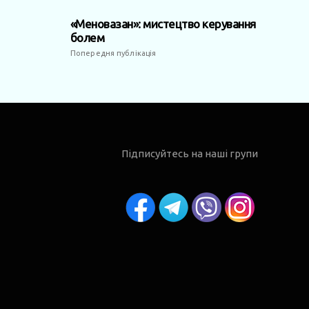
«Меновазан»: мистецтво керування
болем
Попередня публікація
Підписуйтесь на наші групи