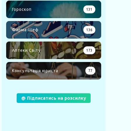
Гороскоп
131
Фарма-Шеф
136
Аптеки Світу
173
Консультація юриста
77
@ Підписатись на розсилку