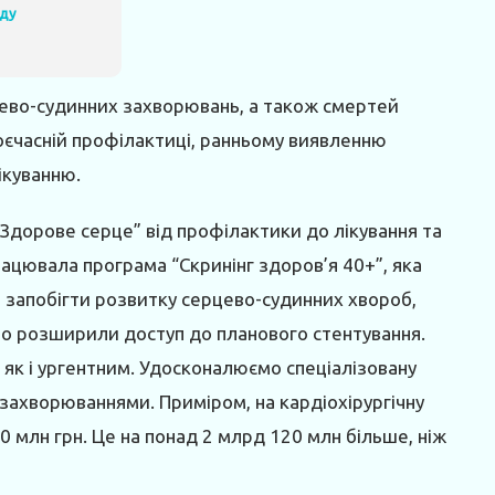
яду
рцево-судинних захворювань, а також смертей
оєчасній профілактиці, ранньому виявленню
ікуванню.
Здорове серце” від профілактики до лікування та
апрацювала програма “Скринінг здоров’я 40+”, яка
 запобігти розвитку серцево-судинних хвороб,
но розширили доступ до планового стентування.
 як і ургентним. Удосконалюємо спеціалізовану
захворюваннями. Приміром, на кардіохірургічну
 млн грн. Це на понад 2 млрд 120 млн більше, ніж