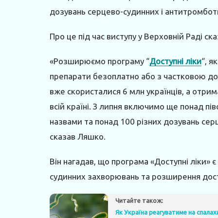
дозувань серцево-судинних і антитромбот
Про це під час виступу у Верховній Раді ск
«Розширюємо програму “
Доступні ліки
“, я
препарати безоплатно або з частковою до
вже скористалися 6 млн українців, а отрима
всій країні. З липня включимо ще понад п
назвами та понад 100 різних дозувань сер
сказав Ляшко.
Він нагадав, що програма «Доступні ліки» 
судинних захворювань та розширення дост
Читайте також:
Як Україна реагуватиме на спалах