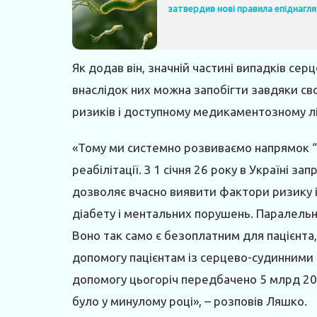
затвердив нові правила епіднагл
Як додав він, значній частині випадків се
внаслідок них можна запобігти завдяки св
ризиків і доступному медикаментозному л
«Тому ми системно розвиваємо напрямок “
реабілітації. З 1 січня 26 року в Україні з
дозволяє вчасно виявити фактори ризику і
діабету і ментальних порушень. Паралель
Воно так само є безоплатним для пацієнта,
допомогу пацієнтам із серцево-судинними 
допомогу цьогоріч передбачено 5 млрд 200
було у минулому році», – розповів Ляшко.