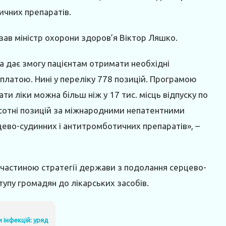
ичних препаратів.
азав міністр охорони здоров’я Віктор Ляшко.
ка дає змогу пацієнтам отримати необхідні
платою. Нині у переліку 778 позицій. Програмою
ти ліки можна більш ніж у 17 тис. місць відпуску по
івсотні позицій за міжнародними непатентними
цево-судинних і антитромботичних препаратів», –
є частиною стратегії держави з подолання серцево-
упу громадян до лікарських засобів.
и інфекцій: уряд