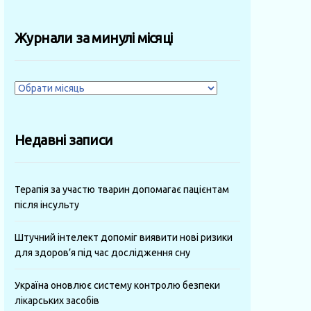
Журнали за минулі місяці
Журнали
за
минулі
Недавні записи
місяці
Терапія за участю тварин допомагає пацієнтам
після інсульту
Штучний інтелект допоміг виявити нові ризики
для здоров’я під час дослідження сну
Україна оновлює систему контролю безпеки
лікарських засобів