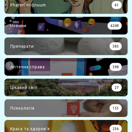
PharmContinuum
61
Новини
6249
Препарати
385
Аптечна справа
398
Цікавий світ
27
Психологія
153
Краса та здоров'я
236