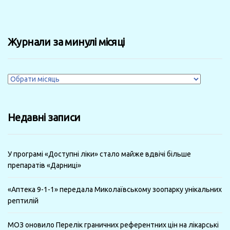
Журнали за минулі місяці
Журнали
за
минулі
Недавні записи
місяці
У програмі «Доступні ліки» стало майже вдвічі більше
препаратів «Дарниці»
«Аптека 9-1-1» передала Миколаївському зоопарку унікальних
рептилій
МОЗ оновило Перелік граничних референтних цін на лікарські