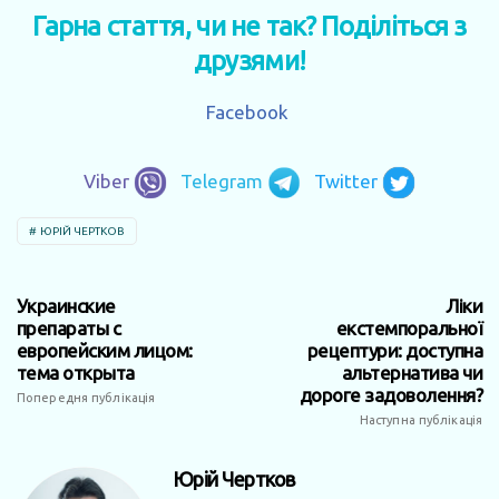
Гарна стаття, чи не так? Поділіться з
друзями!
Facebook
Viber
Telegram
Twitter
ЮРІЙ ЧЕРТКОВ
Украинские
Ліки
препараты с
екстемпоральної
европейским лицом:
рецептури: доступна
тема открыта
альтернатива чи
дороге задоволення?
Попередня публікація
Наступна публікація
Юрій Чертков