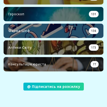
Гороскоп
131
Фарма-Шеф
136
Аптеки Світу
173
Консультація юриста
77
@ Підписатись на розсилку