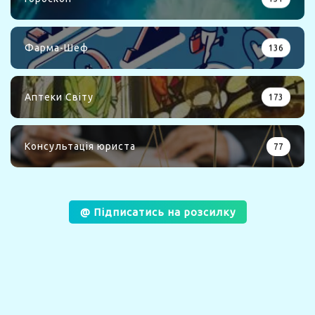
Фарма-Шеф
136
Аптеки Світу
173
Консультація юриста
77
@ Підписатись на розсилку