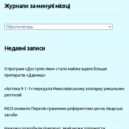
Журнали за минулі місяці
Журнали
за
минулі
Недавні записи
місяці
У програмі «Доступні ліки» стало майже вдвічі більше
препаратів «Дарниці»
«Аптека 9-1-1» передала Миколаївському зоопарку унікальних
рептилій
МОЗ оновило Перелік граничних референтних цін на лікарські
засоби
Науковці розробили препарат, який може допомогти