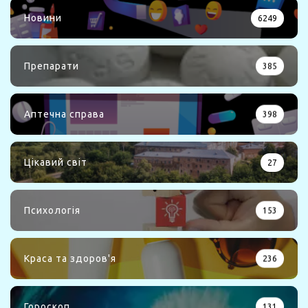
Новини
6249
Препарати
385
Аптечна справа
398
Цікавий світ
27
Психологія
153
Краса та здоров'я
236
Гороскоп
131