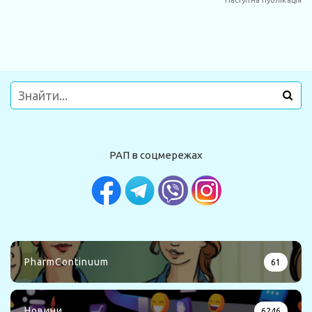
Наступна публікація
РАП в соцмережах
PharmContinuum
61
Новини
6246