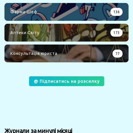
Фарма-Шеф
136
Аптеки Світу
173
Консультація юриста
77
@ Підписатись на розсилку
Журнали за минулі місяці