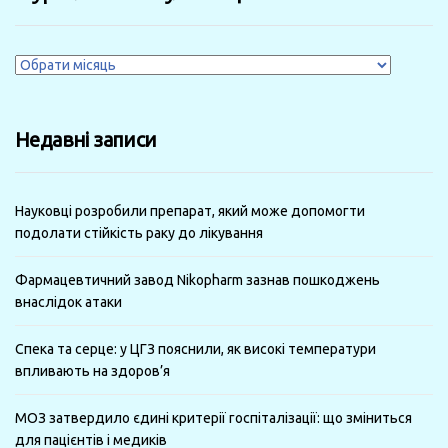
Журнали
за
минулі
Недавні записи
місяці
Науковці розробили препарат, який може допомогти
подолати стійкість раку до лікування
Фармацевтичний завод Nikopharm зазнав пошкоджень
внаслідок атаки
Спека та серце: у ЦГЗ пояснили, як високі температури
впливають на здоров’я
МОЗ затвердило єдині критерії госпіталізації: що зміниться
для пацієнтів і медиків