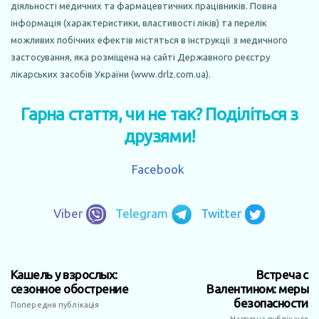
діяльності медичних та фармацевтичних працівників. Повна
інформація (характеристики, властивості ліків) та перелік
можливих побічних ефектів містяться в інструкції з медичного
застосування, яка розміщена на сайті Державного реєстру
лікарських засобів України (www.drlz.com.ua).
Гарна стаття, чи не так? Поділіться з
друзями!
Facebook
Viber
Telegram
Twitter
Кашель у взрослых:
Встреча с
сезонное обострение
Валентином: меры
безопасности
Попередня публікація