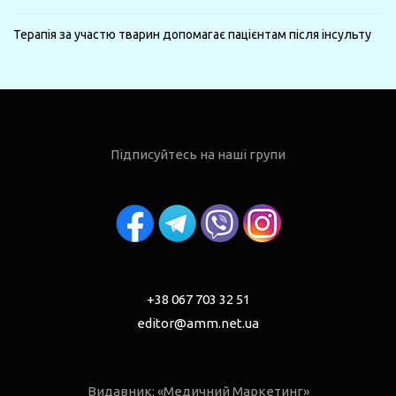
Терапія за участю тварин допомагає пацієнтам після інсульту
Підписуйтесь на наші групи
+38 067 703 32 51
editor@amm.net.ua
Видавник: «Медичний Маркетинг»