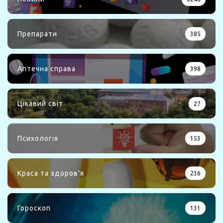
Препарати
385
Аптечна справа
398
Цікавий світ
27
Психологія
153
Краса та здоров'я
236
Гороскоп
131