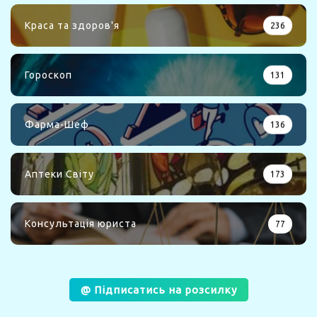
Краса та здоров'я
236
Гороскоп
131
Фарма-Шеф
136
Аптеки Світу
173
Консультація юриста
77
@ Підписатись на розсилку