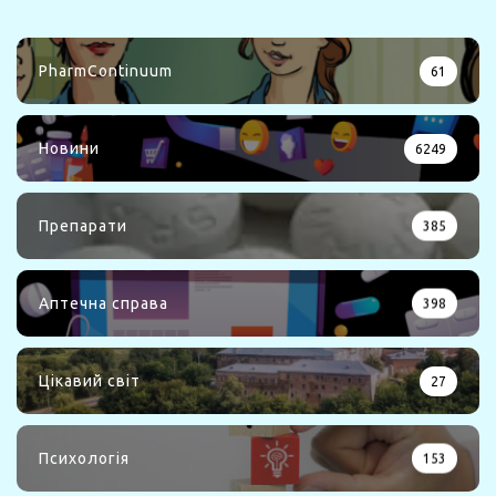
PharmContinuum
61
Новини
6249
Препарати
385
Аптечна справа
398
Цікавий світ
27
Психологія
153