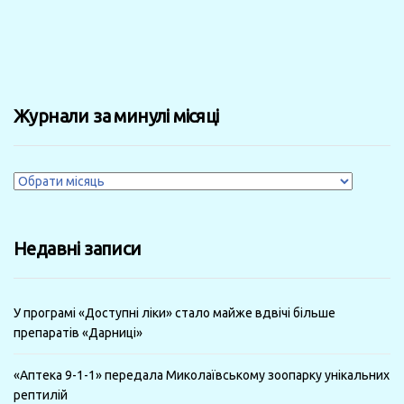
Журнали за минулі місяці
Журнали
за
минулі
Недавні записи
місяці
У програмі «Доступні ліки» стало майже вдвічі більше
препаратів «Дарниці»
«Аптека 9-1-1» передала Миколаївському зоопарку унікальних
рептилій