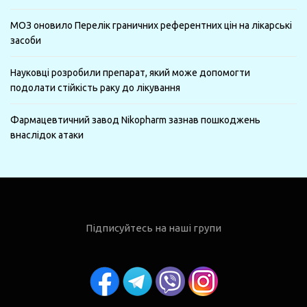
МОЗ оновило Перелік граничних референтних цін на лікарські
засоби
Науковці розробили препарат, який може допомогти
подолати стійкість раку до лікування
Фармацевтичний завод Nikopharm зазнав пошкоджень
внаслідок атаки
Підписуйтесь на наші групи