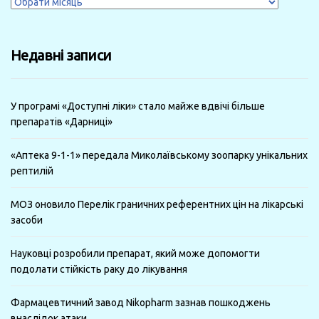
Журнали
за
минулі
Недавні записи
місяці
У програмі «Доступні ліки» стало майже вдвічі більше
препаратів «Дарниці»
«Аптека 9-1-1» передала Миколаївському зоопарку унікальних
рептилій
МОЗ оновило Перелік граничних референтних цін на лікарські
засоби
Науковці розробили препарат, який може допомогти
подолати стійкість раку до лікування
Фармацевтичний завод Nikopharm зазнав пошкоджень
внаслідок атаки