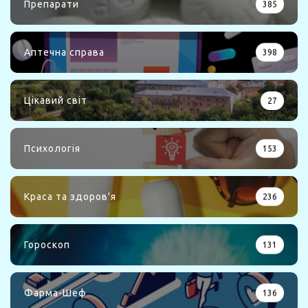
Препарати
385
Аптечна справа
398
Цікавий світ
27
Психологія
153
Краса та здоров'я
236
Гороскоп
131
Фарма-Шеф
136