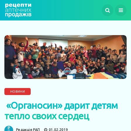
НОВИНИ
«Органосин» дарит детям
тепло своих сердец
Редакція РАП
01.02.2019