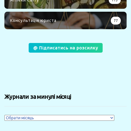
Консультація юриста
77
@ Підписатись на розсилку
Журнали за минулі місяці
Журнали
за