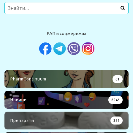
РАП в соцмережах
PharmContinuum
61
Новини
6246
Препарати
385