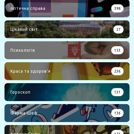
Аптечна справа
398
Цікавий світ
27
Психологія
153
Краса та здоров'я
236
Гороскоп
131
Фарма-Шеф
136
Аптеки Світу
173