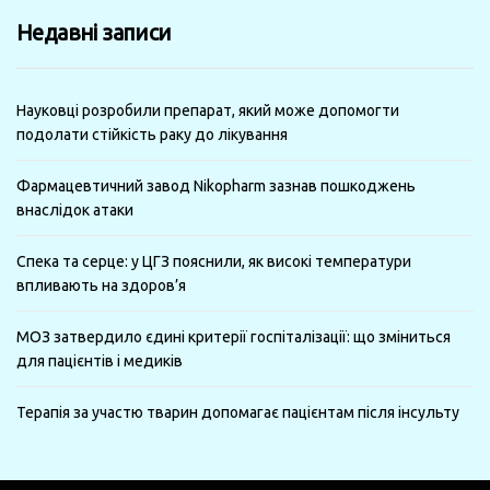
минулі
Недавні записи
місяці
Науковці розробили препарат, який може допомогти
подолати стійкість раку до лікування
Фармацевтичний завод Nikopharm зазнав пошкоджень
внаслідок атаки
Спека та серце: у ЦГЗ пояснили, як високі температури
впливають на здоров’я
МОЗ затвердило єдині критерії госпіталізації: що зміниться
для пацієнтів і медиків
Терапія за участю тварин допомагає пацієнтам після інсульту