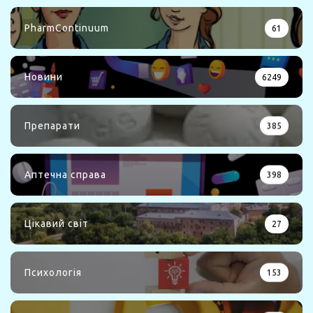
PharmContinuum
61
Новини
6249
Препарати
385
Аптечна справа
398
Цікавий світ
27
Психологія
153