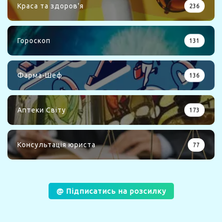
Краса та здоров'я
236
Гороскоп
131
Фарма-Шеф
136
Аптеки Світу
173
Консультація юриста
77
@ Підписатись на розсилку