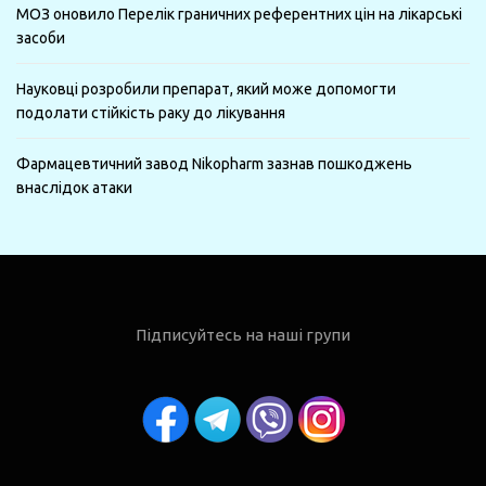
МОЗ оновило Перелік граничних референтних цін на лікарські
засоби
Науковці розробили препарат, який може допомогти
подолати стійкість раку до лікування
Фармацевтичний завод Nikopharm зазнав пошкоджень
внаслідок атаки
Підписуйтесь на наші групи