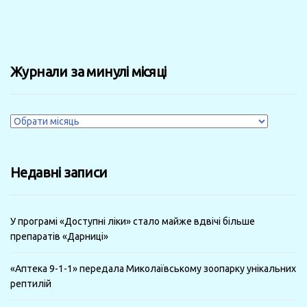
Журнали за минулі місяці
Журнали
за
минулі
Недавні записи
місяці
У програмі «Доступні ліки» стало майже вдвічі більше
препаратів «Дарниці»
«Аптека 9-1-1» передала Миколаївському зоопарку унікальних
рептилій