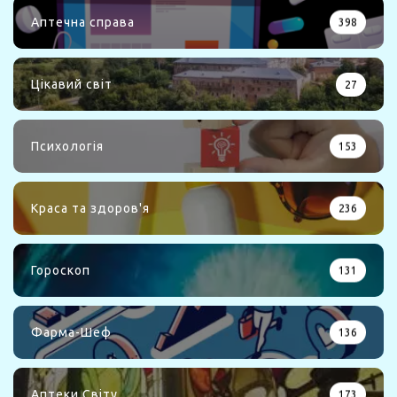
Аптечна справа
398
Цікавий світ
27
Психологія
153
Краса та здоров'я
236
Гороскоп
131
Фарма-Шеф
136
Аптеки Світу
173