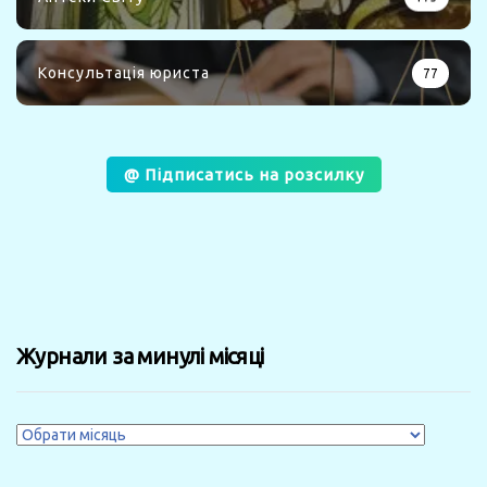
Консультація юриста
77
@ Підписатись на розсилку
Журнали за минулі місяці
Журнали
за