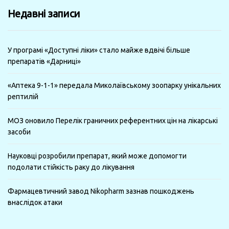
минулі
Недавні записи
місяці
У програмі «Доступні ліки» стало майже вдвічі більше
препаратів «Дарниці»
«Аптека 9-1-1» передала Миколаївському зоопарку унікальних
рептилій
МОЗ оновило Перелік граничних референтних цін на лікарські
засоби
Науковці розробили препарат, який може допомогти
подолати стійкість раку до лікування
Фармацевтичний завод Nikopharm зазнав пошкоджень
внаслідок атаки