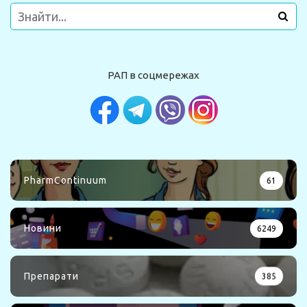
РАП в соцмережах
PharmContinuum
61
Новини
6249
Препарати
385