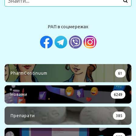
РАП в соцмережах
PharmContinuum
61
Новини
6249
Препарати
385