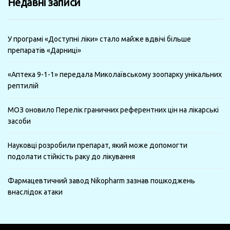
Недавні записи
місяці
У програмі «Доступні ліки» стало майже вдвічі більше
препаратів «Дарниці»
«Аптека 9-1-1» передала Миколаївському зоопарку унікальних
рептилій
МОЗ оновило Перелік граничних референтних цін на лікарські
засоби
Науковці розробили препарат, який може допомогти
подолати стійкість раку до лікування
Фармацевтичний завод Nikopharm зазнав пошкоджень
внаслідок атаки