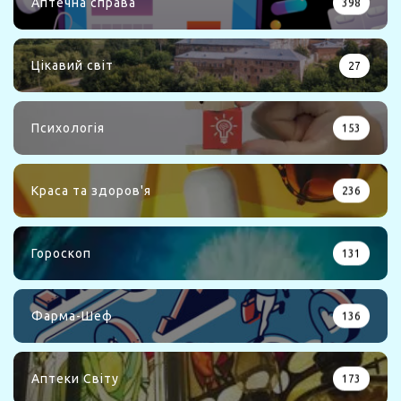
Аптечна справа
398
Цікавий світ
27
Психологія
153
Краса та здоров'я
236
Гороскоп
131
Фарма-Шеф
136
Аптеки Світу
173