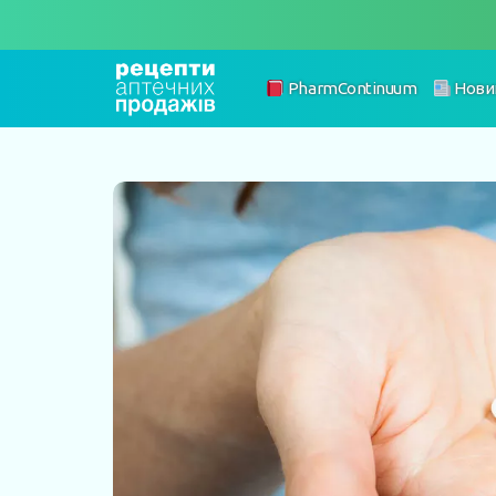
PharmContinuum
Нови