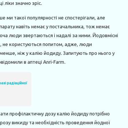
 ліки значно зріс.
ше ми такої популярності не спостерігали, але
парату навіть немає у постачальника, тож немає
Хоча люди звертаються і надалі за ними. Йодовмісні
”, не користуються попитом, адже, люди
менше, ніж у калію йодиду. Запитують про нього у
овідомили в аптеці Anri-Farm.
азі радіаційної
мати профілактичну дозу калію йодиду потрібно
грозу викиду та необхідність проведення йодної