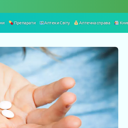
ни
Препарати
Аптеки Світу
Аптечна справа
Кни