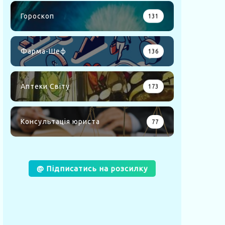
Гороскоп
131
Фарма-Шеф
136
Аптеки Світу
173
Консультація юриста
77
@ Підписатись на розсилку