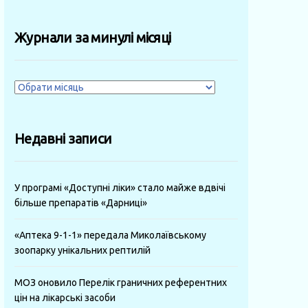
Журнали за минулі місяці
Журнали
за
минулі
Недавні записи
місяці
У програмі «Доступні ліки» стало майже вдвічі
більше препаратів «Дарниці»
«Аптека 9-1-1» передала Миколаївському
зоопарку унікальних рептилій
МОЗ оновило Перелік граничних референтних
цін на лікарські засоби