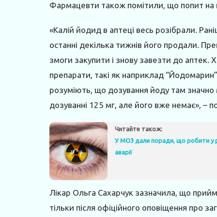
Фармацевти також помітили, що попит на ці
«Калій йодид в аптеці весь розібрали. Рані
останні декілька тижнів його продали. Пре
змоги закупити і знову завезти до аптек. 
препарати, такі як наприклад “Йодомарин
розуміють, що дозування йоду там значно 
дозуванні 125 мг, але його вже немає», – п
Читайте також:
У МОЗ дали поради, що робити у р
аварії
Лікар Ольга Сахарчук зазначила, що прий
тільки після офіційного оповіщення про за