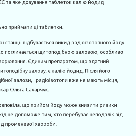
ЕС та яке дозування таблеток калію йодид
льно приймати ці таблетки.
ої станції відбувається викид радіоізотопного йоду
гко поглинається щитоподібною залозою, особливо
ахворювання. Єдиним препаратом, що здатний
топодібну залозу, є калію йодид. Після його
бної залози, і радіоізотопи вже не мають місця,
ікар Ольга Сахарчук.
розповіла, що прийом йоду може знизити ризики
хід не допоможе тим, хто перебуває неподалік від
ід променевої хвороби.