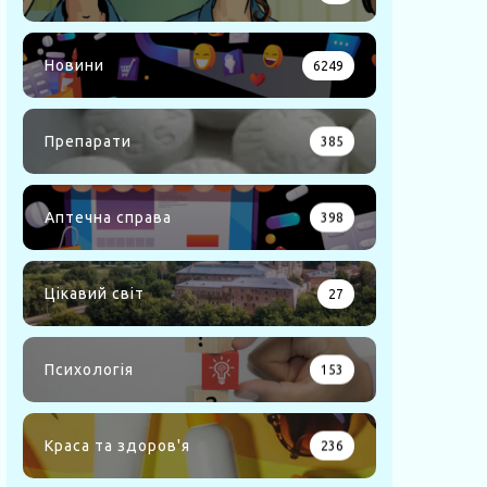
Новини
6249
Препарати
385
Аптечна справа
398
Цікавий світ
27
Психологія
153
Краса та здоров'я
236