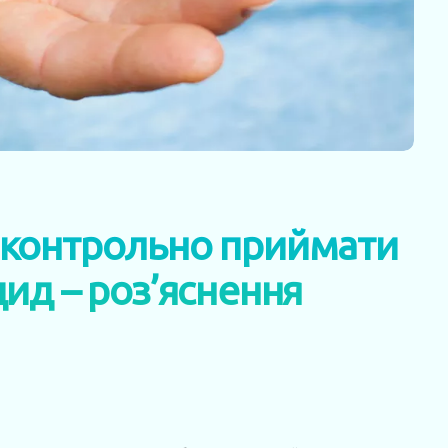
зконтрольно приймати
ид – роз’яснення