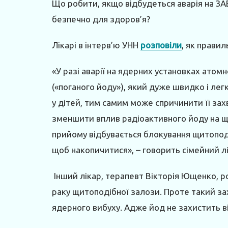
Що робити, якщо відбудеться аварія на ЗА
безпечно для здоров’я?
Лікарі в інтерв’ю УНН
розповіли
, як прави
«У разі аварії на ядерних установках атомн
(«поганого йоду»), який дуже швидко і ле
у дітей, тим самим може спричинити її з
зменшити вплив радіоактивного йоду на щи
прийому відбувається блокування щитоподі
щоб накопичитися», – говорить сімейний л
Інший лікар, терапевт Вікторія Ющенко, 
раку щитоподібної залози. Проте такий за
ядерного вибуху. Адже йод не захистить в