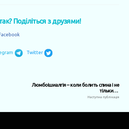
 так? Поділіться з друзями!
Facebook
legram
Twitter
Люмбоішиалгія – коли болить спина і не
тільки…
Наступна публікація