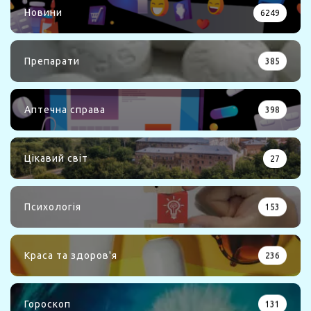
Новини
6249
Препарати
385
Аптечна справа
398
Цікавий світ
27
Психологія
153
Краса та здоров'я
236
Гороскоп
131