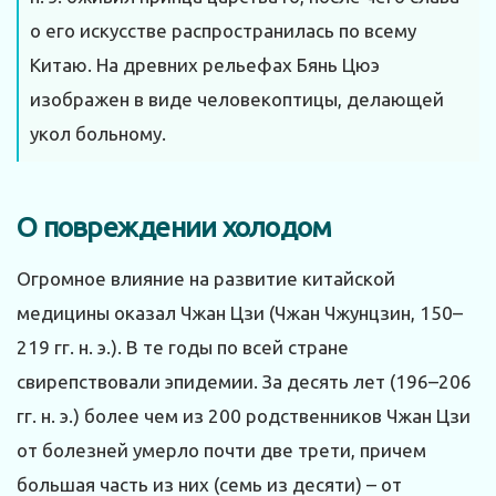
о его искусстве распространилась по всему
Китаю. На древних рельефах Бянь Цюэ
изображен в виде человекоптицы, делающей
укол больному.
О повреждении холодом
Огромное влияние на развитие китайской
медицины оказал Чжан Цзи (Чжан Чжунцзин, 150–
219 гг. н. э.). В те годы по всей стране
свирепствовали эпидемии. За десять лет (196–206
гг. н. э.) более чем из 200 родственников Чжан Цзи
от болезней умерло почти две трети, причем
большая часть из них (семь из десяти) – от