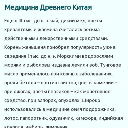
Медицина Древнего Китая
Еще в III тыс. до н. э. чай, дикий мед, цветы
хризантемы и жасмина считались весьма
действенными лекарственными средствами.
Корень женьшеня приобрел популярность уже в
середине I тыс. до н. э. Морскими водорослями
моряки и рыболовы издавна лечили зоб. Тунговое
масло применялось при кожных заболеваниях,
орехи бетеля – против глистов, цветы камелии –
при ожогах, цветы персиков – как мочегонное
средство, при запорах, опухолях. Широко
использовались в медицине семя подорожника,
лотос, папоротник, одуванчик, камфора, индийская
конопля, имбирь, лимонник.