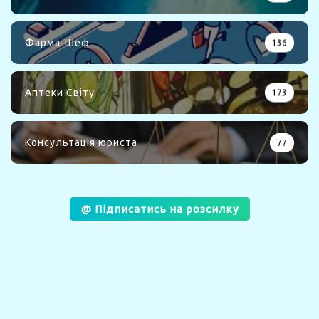
Фарма-Шеф
136
Аптеки Світу
173
Консультація юриста
77
@ Підписатись на розсилку