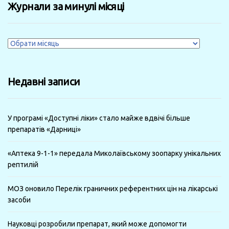
Журнали за минулі місяці
Журнали
за
минулі
Недавні записи
місяці
У програмі «Доступні ліки» стало майже вдвічі більше
препаратів «Дарниці»
«Аптека 9-1-1» передала Миколаївському зоопарку унікальних
рептилій
МОЗ оновило Перелік граничних референтних цін на лікарські
засоби
Науковці розробили препарат, який може допомогти