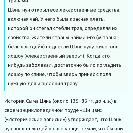
травами.
Шэнь-нун открыл все лекарственные средства,
включая чай. У него была красная плеть,
которой он стегал стебли трав, определяя их
свойства. Жители страны Баймин-го («Страна
белых людей») поднесли Шэнь нуну животное
яошоу («лекарственный зверь»). Когда кто-
нибудь заболевал, достаточно было погладить
яошоу по спине, чтобы зверь принес с поля
нужную для исцеления траву.
Историк Сыма Цянь (около 135–86 гг. до н. э.) в
своем энциклопедичном труде «Ши цзи»
(«Исторические записки») утверждает, что Шэнь
нун послал людей во все концы земли, чтобы они