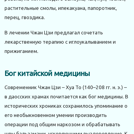
растительные смолы, ипекакуана, папоротник,
перец, гвоздика.
В лечении Чжан Цзи предлагал сочетать
лекарственную терапию с иглоукалыванием и
прижиганием.
Бог китайской медицины
Современник Чжан Цзи – Хуа То (140–208 гг. н. э.) –
в даосских храмах почитается как бог медицины. В
исторических хрониках сохранилось упоминание о
его необыкновенном умении производить
операции под общим наркозом и обрабатывать
швы бальзамами, ускоряющими выздоровление. К