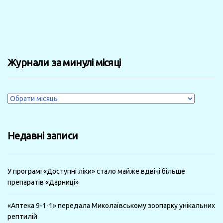
Журнали за минулі місяці
Журнали
за
минулі
Недавні записи
місяці
У програмі «Доступні ліки» стало майже вдвічі більше
препаратів «Дарниці»
«Аптека 9-1-1» передала Миколаївському зоопарку унікальних
рептилій