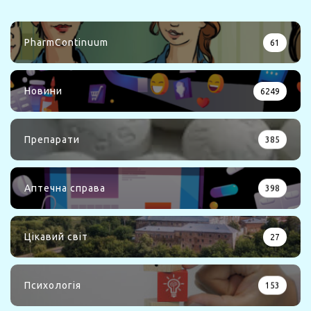
PharmContinuum
61
Новини
6249
Препарати
385
Аптечна справа
398
Цікавий світ
27
Психологія
153