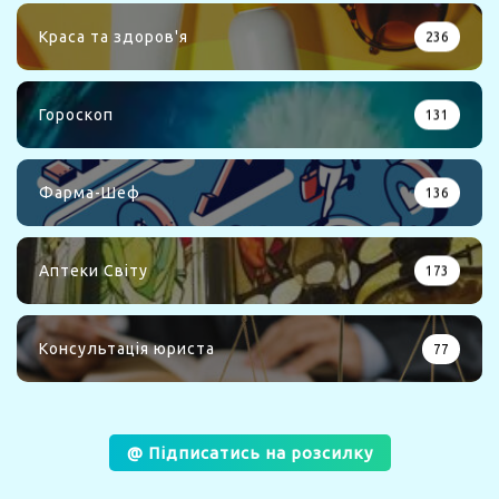
Краса та здоров'я
236
Гороскоп
131
Фарма-Шеф
136
Аптеки Світу
173
Консультація юриста
77
@ Підписатись на розсилку