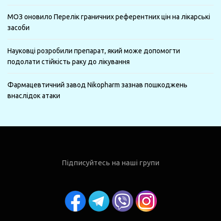
МОЗ оновило Перелік граничних референтних цін на лікарські
засоби
Науковці розробили препарат, який може допомогти
подолати стійкість раку до лікування
Фармацевтичний завод Nikopharm зазнав пошкоджень
внаслідок атаки
Підписуйтесь на наші групи