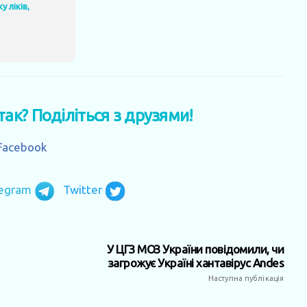
 ліків,
 так? Поділіться з друзями!
Facebook
legram
Twitter
У ЦГЗ МОЗ України повідомили, чи
загрожує Україні хантавірус Andes
Наступна публікація