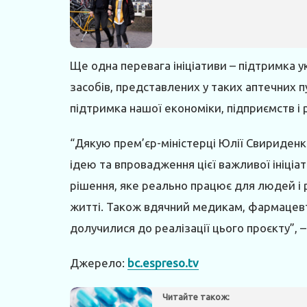
Ще одна перевага ініціативи – підтримка у
засобів, представлених у таких аптечних пу
підтримка нашої економіки, підприємств і 
“Дякую прем’єр-міністерці Юлії Свириденко
ідею та впровадження цієї важливої ініці
рішення, яке реально працює для людей і 
житті. Також вдячний медикам, фармацевт
долучилися до реалізації цього проєкту”, 
Джерело:
bc.espreso.tv
Читайте також: