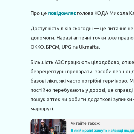
Про це
повідомляє
голова КОДА Микола К
Доступність ліків сьогодні — це питання н
допомоги. Наразі аптечні точки вже прац
OKKO, БРСМ, UPG та Ukrnafta.
Більшість АЗС працюють цілодобово, отже
безрецептурні препарати: засоби першої д
базові ліки, які часто потрібні терміново.
постійно перебувають у дорозі, це справді
пошук аптек чи робити додаткові зупинки
маршруті.
Читайте також:
В якій країні живуть найвищі люди 