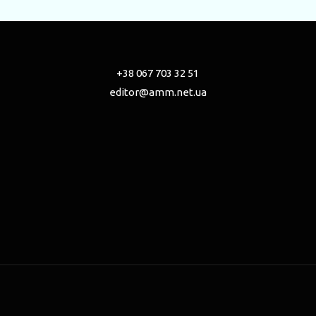
+38 067 703 32 51
editor@amm.net.ua