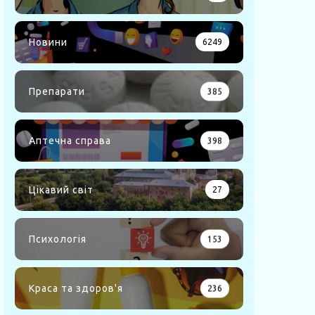
Новини
6249
Препарати
385
Аптечна справа
398
Цікавий світ
27
Психологія
153
Краса та здоров'я
236