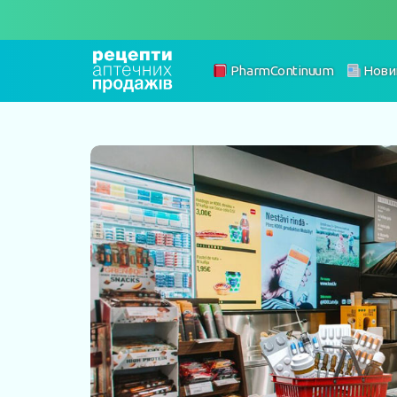
PharmContinuum
Нови