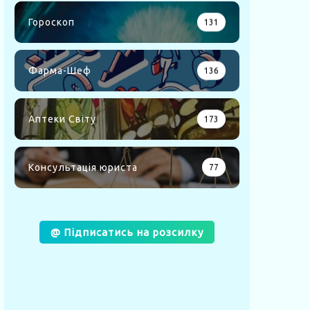
Гороскоп
131
Фарма-Шеф
136
Аптеки Світу
173
Консультація юриста
77
@ Підписатись на розсилку