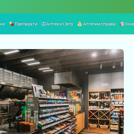
ни
Препарати
Аптеки Світу
Аптечна справа
Кни