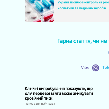
Україна посилює контроль на ринку
косметики та медичних виробів
Гарна стаття, чи не
Viber
Te
Клінічні випробування показують, що
олія перцевої м'яти може знижувати
кров'яний тиск
Попередня публікація