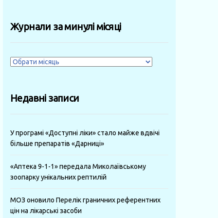
Журнали за минулі місяці
Журнали
за
минулі
Недавні записи
місяці
У програмі «Доступні ліки» стало майже вдвічі
більше препаратів «Дарниці»
«Аптека 9-1-1» передала Миколаївському
зоопарку унікальних рептилій
МОЗ оновило Перелік граничних референтних
цін на лікарські засоби