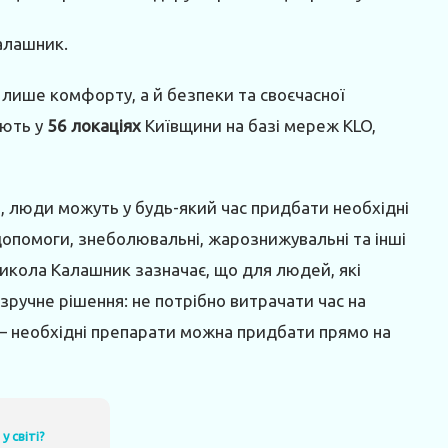
алашник.
е лише комфорту, а й безпеки та своєчасної
юють у
56 локаціях
Київщини на базі мереж KLO,
, люди можуть у будь-який час придбати необхідні
опомоги, знеболювальні, жарознижувальні та інші
 Микола Калашник зазначає, що для людей, які
 зручне рішення: не потрібно витрачати час на
 – необхідні препарати можна придбати прямо на
у світі?