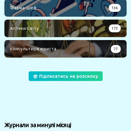
Фарма-Шеф
136
Аптеки Світу
173
Консультація юриста
77
@ Підписатись на розсилку
Журнали за минулі місяці