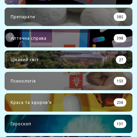
Препарати
385
Аптечна справа
398
Цікавий світ
27
Психологія
153
Краса та здоров'я
236
Гороскоп
131