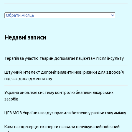
Журнали
за
минулі
Недавні записи
місяці
Терапія за участю тварин допомагає пацієнтам після інсульту
Штучний інтелект допоміг виявити нові ризики для здоров’я
під час дослідження сну
Україна оновлює систему контролю безпеки лікарських
засобів
ЦГЗ МОЗ України нагадує правила безпеки у разі витоку аміаку
Кава натщесерце: експерти назвали неочікуваний побічний