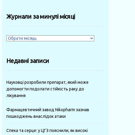
Журнали за минулі місяці
Журнали
за
минулі
Недавні записи
місяці
Науковці розробили препарат, який може
допомогти подолати стійкість раку до
лікування
Фармацевтичний завод Nikopharm зазнав
пошкоджень внаслідок атаки
Спека та серце: у ЦГЗ пояснили, як високі