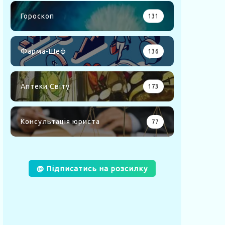
Гороскоп
131
Фарма-Шеф
136
Аптеки Світу
173
Консультація юриста
77
@ Підписатись на розсилку