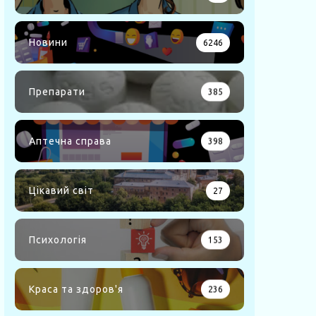
Новини
6246
Препарати
385
Аптечна справа
398
Цікавий світ
27
Психологія
153
Краса та здоров'я
236