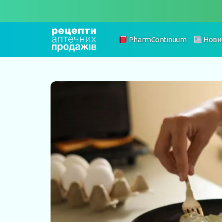
PharmContinuum
Нови