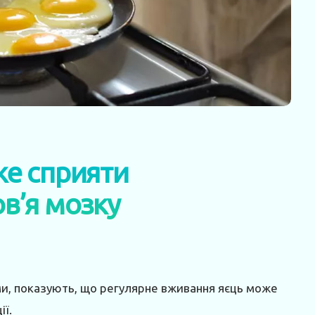
е сприяти
в’я мозку
и, показують, що регулярне вживання яєць може
ії.