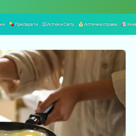
ни
Препарати
Аптеки Світу
Аптечна справа
Кни