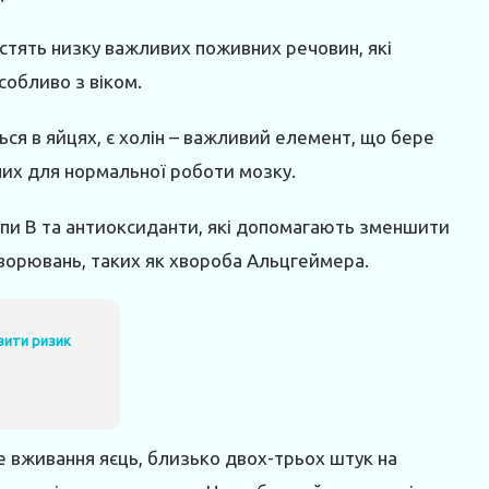
істять низку важливих поживних речовин, які
собливо з віком.
ься в яйцях, є холін – важливий елемент, що бере
дних для нормальної роботи мозку.
 групи B та антиоксиданти, які допомагають зменшити
ворювань, таких як хвороба Альцгеймера.
зити ризик
е вживання яєць, близько двох-трьох штук на