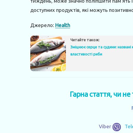
тиждень, може значно поліпшити пам’ять і 
доступних продуктів, які можуть позитивн
Джерело:
Health
Читайте також:
Зміцнює серце та судини: названі 
властивості риби
Гарна стаття, чи не
Viber
Te