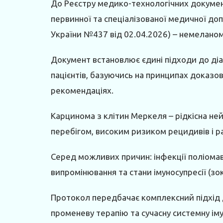
До Реєстру медико-технологічних документ
первинної та спеціалізованої медичної до
України №437 від 02.04.2026) – немеланом
Документ встановлює єдині підходи до діа
пацієнтів, базуючись на принципах доказо
рекомендаціях.
Карцинома з клітин Меркеля – рідкісна н
перебігом, високим ризиком рецидивів і р
Серед можливих причин: інфекції поліомав
випромінювання та стани імуносупресії (зокр
Протокол передбачає комплексний підхід д
променеву терапію та сучасну системну ім