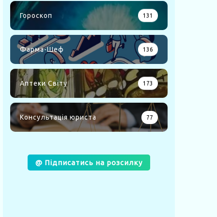
Гороскоп
131
Фарма-Шеф
136
Аптеки Світу
173
Консультація юриста
77
@ Підписатись на розсилку