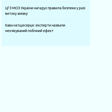
ЦГЗ МОЗ України нагадує правила безпеки у разі
витоку аміаку
Кава натщесерце: експерти назвали
неочікуваний побічний ефект