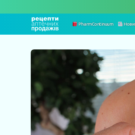
PharmContinuum
Нови