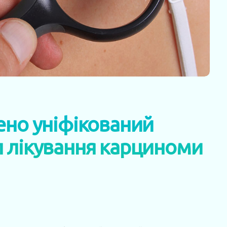
ено уніфікований
л лікування карциноми