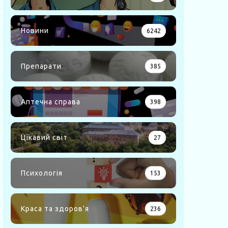
Новини
6242
Препарати
385
Аптечна справа
398
Цікавий світ
27
Психологія
153
Краса та здоров'я
236