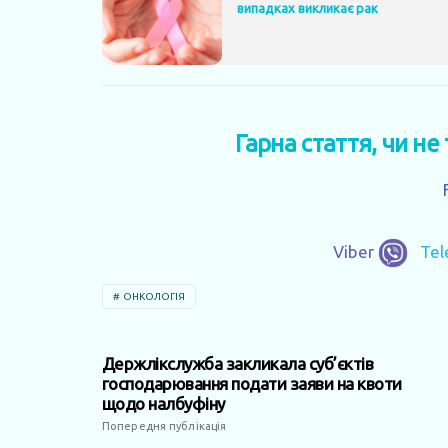
випадках викликає рак
Гарна стаття, чи не
Viber
Te
ОНКОЛОГІЯ
Держлікслужба закликала суб’єктів
господарювання подати заяви на квоти
щодо налбуфіну
Попередня публікація