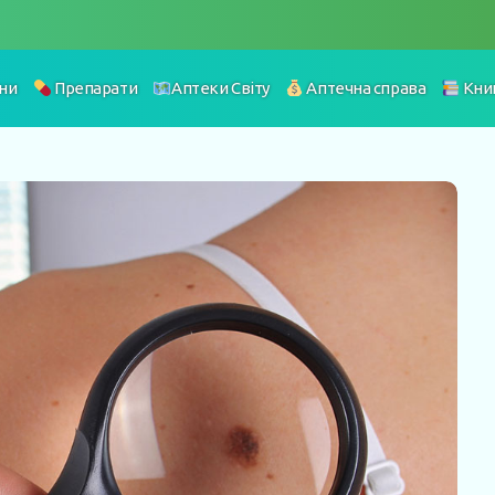
ни
Препарати
Аптеки Світу
Аптечна справа
Кни