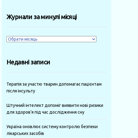
Журнали за минулі місяці
Журнали
за
минулі
Недавні записи
місяці
Терапія за участю тварин допомагає пацієнтам
після інсульту
Штучний інтелект допоміг виявити нові ризики
для здоров’я під час дослідження сну
Україна оновлює систему контролю безпеки
лікарських засобів