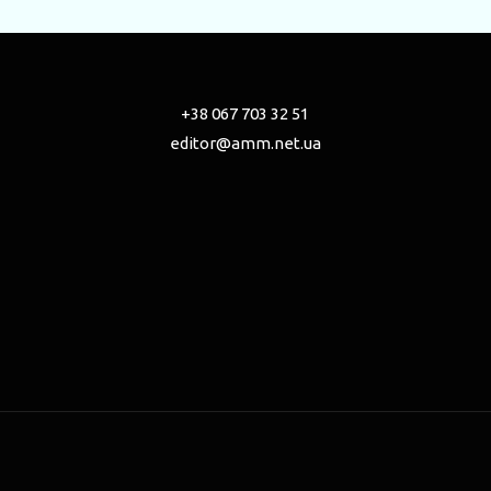
+38 067 703 32 51
editor@amm.net.ua