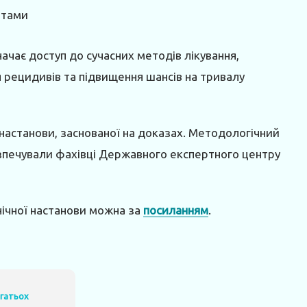
нтами
ачає доступ до сучасних методів лікування,
я рецидивів та підвищення шансів на тривалу
 настанови, заснованої на доказах. Методологічний
зпечували фахівці Державного експертного центру
нічної настанови можна за
посиланням
.
агатьох