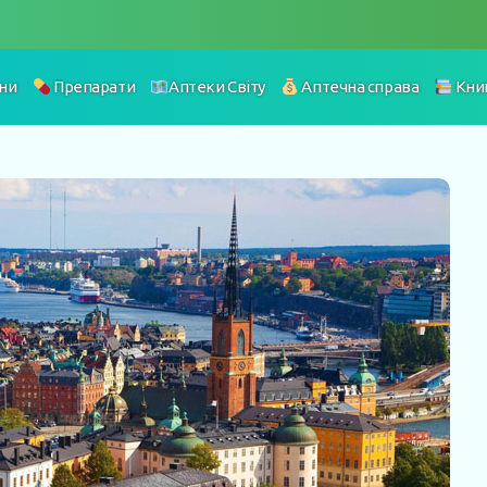
ни
Препарати
Аптеки Світу
Аптечна справа
Кни