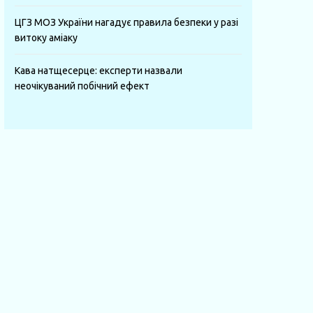
ЦГЗ МОЗ України нагадує правила безпеки у разі
витоку аміаку
Кава натщесерце: експерти назвали
неочікуваний побічний ефект