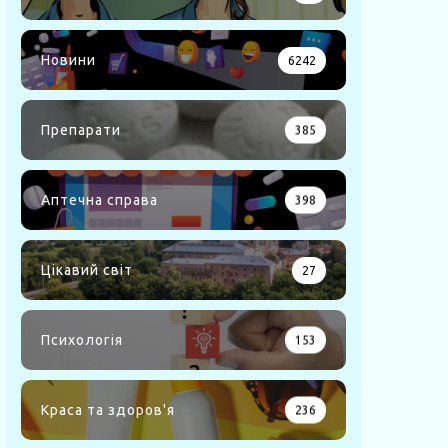
Новини
6242
Препарати
385
Аптечна справа
398
Цікавий світ
27
Психологія
153
Краса та здоров'я
236