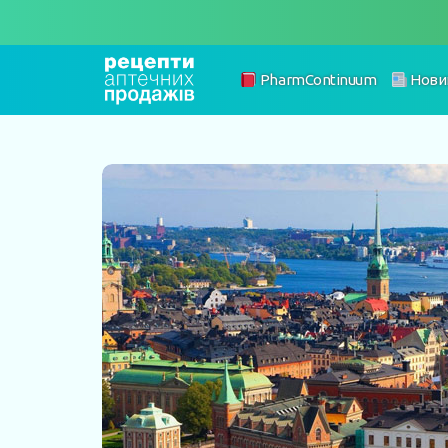
PharmContinuum
Нови