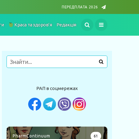
ПЕРЕДПЛАТА 2026
ги
Краса та здоров’я
Редакція
РАП в соцмережах
PharmContinuum
61