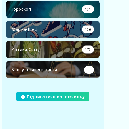
Гороскоп
131
Фарма-Шеф
136
Аптеки Світу
173
Консультація юриста
77
@ Підписатись на розсилку