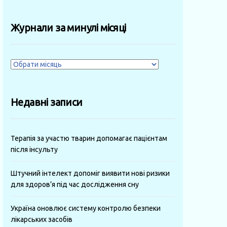
Журнали за минулі місяці
Журнали
за
минулі
Недавні записи
місяці
Терапія за участю тварин допомагає пацієнтам
після інсульту
Штучний інтелект допоміг виявити нові ризики
для здоров’я під час дослідження сну
Україна оновлює систему контролю безпеки
лікарських засобів