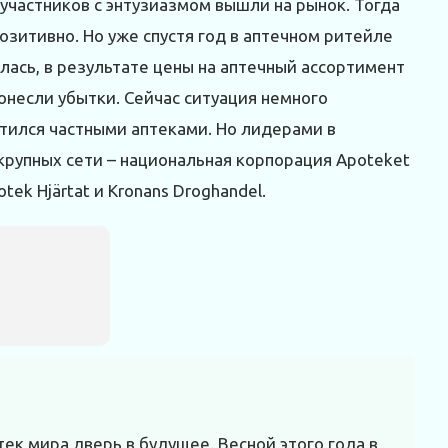
 участников с энтузиазмом вышли на рынок. Тогда
озитивно. Но уже спустя год в аптечном ритейле
лась, в результате цены на аптечный ассортимент
онесли убытки. Сейчас ситуация немного
ытился частными аптеками. Но лидерами в
крупных сети – национальная корпорация Apoteket
tek Hjärtat и Kronans Droghandel.
ек мира дверь в будущее. Весной этого года в