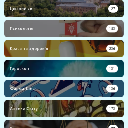
Цікавий світ
27
Психологія
153
Краса та здоров'я
236
Гороскоп
131
Фарма-Шеф
136
Аптеки Світу
173