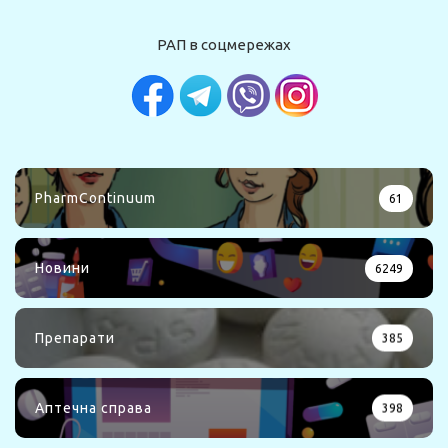
РАП в соцмережах
PharmContinuum
61
Новини
6249
Препарати
385
Аптечна справа
398