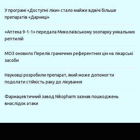
У програмі «Доступні ліки» стало майже вдвічі більше
препаратів «Дарниці»
«Аптека 9-1-1» передала Миколаївському зоопарку унікальних
рептилій
МОЗ оновило Перелік граничних референтних цін на лікарські
засоби
Науковці розробили препарат, який може допомогти
подолати стійкість раку до лікування
Фармацевтичний завод Nikopharm зазнав пошкоджень
внаслідок атаки