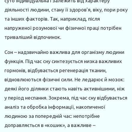
суто індивідуальна і залежить від характеру
діяльності людини, стану її здоров’я, віку, пори року
та інших факторів. Так, наприклад, після
напруженої розумової чи фізичної праці потрібен
триваліший відпочинок.
Сон – надзвичайно важлива для організму людини
функція. Під час сну синтезується низка важливих
гормонів, відбувається регенерація тканин,
відновлюються фізичні сили. Не ледарює й мозок:
деякі його ділянки стають навіть активнішими, ніж
у період неспання. Зокрема, під час сну відбувається
аналіз та обробка інформації, накопиченої
людиною за попередній час: непотрібне
доправляється в «кошик», а важливе –