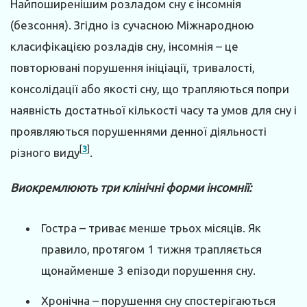
Найпоширенішим розладом сну є інсомнія
(безсоння). Згідно із сучасною Міжнародною
класифікацією розладів сну, інсомнія – це
повторювані порушення ініціації, тривалості,
консолідації або якості сну, що трапляються попри
наявність достатньої кількості часу та умов для сну і
проявляються порушеннями денної діяльності
[
3
]
різного виду
.
Виокремлюють три клінічні форми інсомнії:
Гостра – триває менше трьох місяців. Як
правило, протягом 1 тижня трапляється
щонайменше 3 епізоди порушення сну.
Хронічна – порушення сну спостерігаються