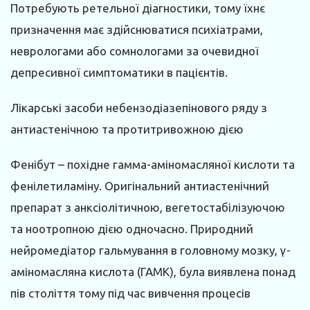
Потребують ретельної діагностики, тому їхнє
призначення має здійснюватися психіатрами,
неврологами або сомнологами за очевидної
депресивної симптоматики в пацієнтів.
Лікарські засоби небензодіазепінового ряду з
антиастенічною та протитривожною дією
Фенібут – похідне гамма-аміномасляної кислоти та
фенілетиламіну. Оригінальний антиастенічний
препарат з анксіолітичною, вегетостабілізуючою
та ноотропною дією одночасно. Природний
нейромедіатор гальмування в головному мозку, γ-
аміномасляна кислота (ГАМК), була виявлена понад
пів століття тому під час вивчення процесів