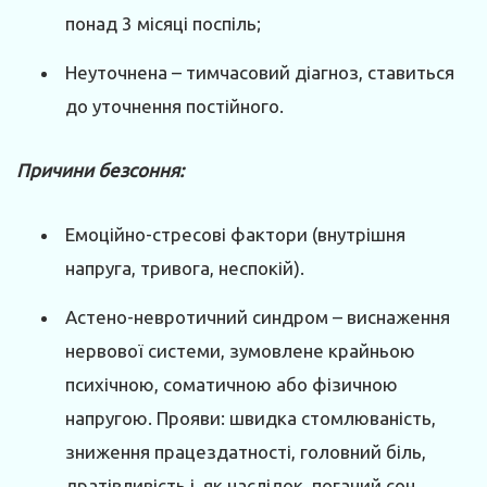
понад 3 місяці поспіль;
Неуточнена – тимчасовий діагноз, ставиться
до уточнення постійного.
Причини безсоння:
Емоційно-стресові фактори (внутрішня
напруга, тривога, неспокій).
Астено-невротичний синдром – виснаження
нервової системи, зумовлене крайньою
психічною, соматичною або фізичною
напругою. Прояви: швидка стомлюваність,
зниження працездатності, головний біль,
дратівливість і, як наслідок, поганий сон.