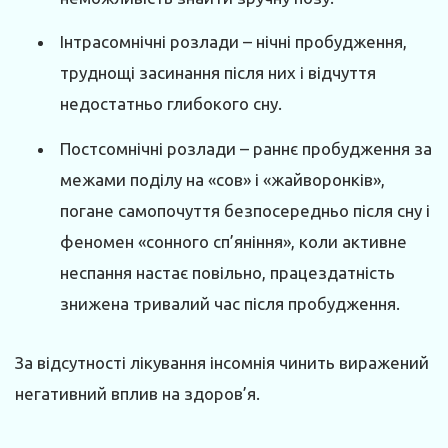
Інтрасомнічні розлади – нічні пробудження,
труднощі засинання після них і відчуття
недостатньо глибокого сну.
Постсомнічні розлади – раннє пробудження за
межами поділу на «сов» і «жайворонків»,
погане самопочуття безпосередньо після сну і
феномен «сонного сп’яніння», коли активне
неспання настає повільно, працездатність
знижена тривалий час після пробудження.
За відсутності лікування інсомнія чинить виражений
негативний вплив на здоров’я.