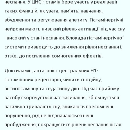
неспання. У ЦНС гістамін бере участь у реалізації
таких функцій, як увага, пам’ять, навчання,
збудження та регулювання апетиту. Гістамінергічні
нейрони мають низький рівень активації під час сну
і високий у стані неспання. Блокада гістамінергічної
системи призводить до зниження рівня неспання і,
отже, до посилення сомногенних ефектів.
Доксиламін, антагоніст центральних Н1-
гістамінових рецепторів, чинить снодійну,
антигістамінну та седативну дію. Під час прийому
засобу скорочується час засинання, збільшується
загальна тривалість сну, зникають пресомнічні
порушення, рідше відзначаються нічні
пробудження, покращується рівень неспання після