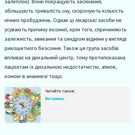
залеплон). Вони покращують засинання,
збільшують тривалість сну, скорочують кількість
нічних пробуджень. Однак ці лікарські засоби не
усувають причину інсомнії, крім того, спричиняють
залежність, звикання та синдром відміни у вигляді
рикошетного безсоння. Також ця група засобів
впливає на дихальний центр, тому протипоказана
пацієнтам із дихальною недостатністю, апное,
комою в анамнезі тощо.
Читайте також:
Витамины