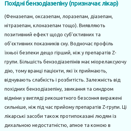
Похідні бензодіазепіну (призначає лікар)
(Феназепам, оксазепам, лоразепам, діазепам,
нітразепам, клоназепам тощо). Виявляють
позитивний ефект щодо суб’єктивних та
об’єктивних показників сну. Водночас профіль
їхньої безпеки дещо гірший, ніж у препаратів Z-
групи. Більшість бензодіазепінів має міорелаксуючу
дію, тому вранці пацієнти, які їх приймають,
відчувають слабкість і розбитість. Залежність від
похідних бензодіазепіну, звикання та синдром
відміни у вигляді рикошетного безсоння виражені
сильніше, ніж під час прийому препаратів Z-групи. Ці
лікарські засоби також протипоказані людям із
дихальною недостатністю, апное та комою в