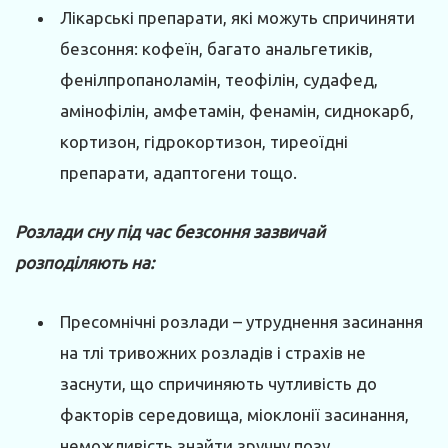
Лікарські препарати, які можуть спричиняти
безсоння: кофеїн, багато анальгетиків,
фенілпропаноламін, теофілін, судафед,
амінофілін, амфетамін, фенамін, сиднокарб,
кортизон, гідрокортизон, тиреоїдні
препарати, адаптогени тощо.
Розлади сну під час безсоння зазвичай
розподіляють на:
Пресомнічні розлади – утруднення засинання
на тлі тривожних розладів і страхів не
заснути, що спричиняють чутливість до
факторів середовища, міо­клонії засинання,
неможливість знайти зручну позу.