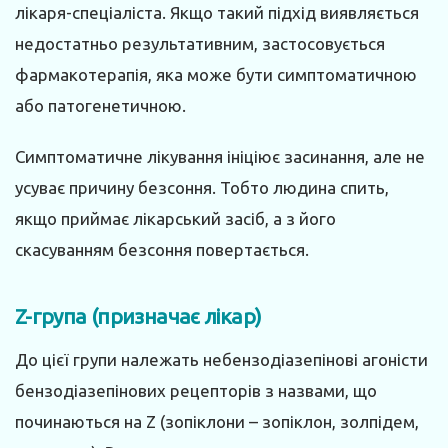
лікаря-спеціаліста. Якщо такий підхід виявляється
недостатньо результативним, застосовується
фармакотерапія, яка може бути симптоматичною
або патогенетичною.
Симптоматичне лікування ініціює засинання, але не
усуває причину безсоння. Тобто людина спить,
якщо приймає лікарський засіб, а з його
скасуванням безсоння повертається.
Z-група (призначає лікар)
До цієї групи належать небензодіазепінові агоністи
бензодіазепінових рецепторів з назвами, що
починаються на Z (зопіклони – зопіклон, золпідем,