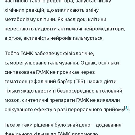
частиною такого рецептора, запускає низку
хімічних реакцій, що викликають зміну
метаболізму клітини. Як наслідок, клітини
перестають виділяти активуючі нейромедіатори,
а отже, активність нейронів гальмується.
Тобто ГАМК забезпечує фізіологічне,
саморегульоване гальмування. Однак, оскільки
синтезована ГАМК не проникає через
гематоенцефалічний бар’єр (ГЕБ) і може діяти
тільки якщо ввести її безпосередньо в головний
мозок, синтетичні препарати ГАМК не виявляли
[
5
]
очікуваного ефекту в разі перорального прийому
.
І все ж таки рішення було знайдено – додавання
фенільного кільця до ГАМК допомогло