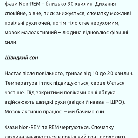
фази Non-REM – близько 90 хвилин. Дихання
спокійне, рівне, тиск знижується, спочатку можливі
повільні рухи очей, потім тіло стає нерухомим,
мозок малоактивний – людина відновлює фізичні
сили.
Швидкий сон
Настає після повільного, триває від 10 до 20 хвилин.
Температура і тиск підвищуються, серце б’ється
частіше. Під закритими повіками очні яблука
здійснюють швидкі рухи (звідси й назва – ШРО).
Мозок активно працює – ми бачимо сни.
Фази Non-REM та REM чергуються. Спочатку
людина занурюється в повільний сон і проходить