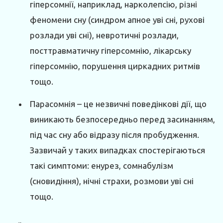
гіперсомнії, наприклад, нарколепсію, різні
феномени сну (синдром апное уві сні, рухові
розлади уві сні), невротичні розлади,
посттравматичну гіперсомнію, лікарську
гіперсомнію, порушення циркадних ритмів
тощо.
Парасомнія – це незвичні поведінкові дії, що
виникають безпосередньо перед засинанням,
під час сну або відразу після пробудження.
Зазвичай у таких випадках спостерігаються
такі симптоми: енурез, сомнабулізм
(сновидіння), нічні страхи, розмови уві сні
тощо.