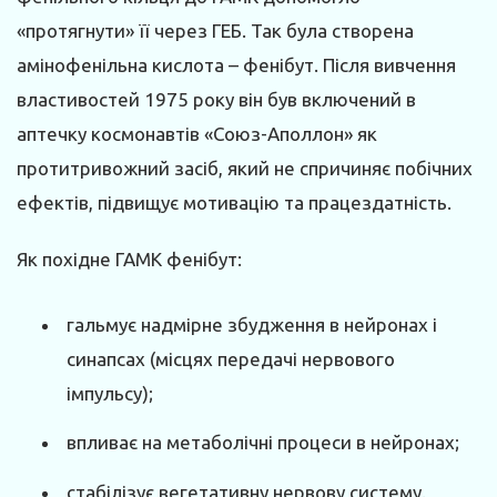
«протягнути» її через ГЕБ. Так була створена
амінофенільна кислота – фенібут. Після вивчення
властивостей 1975 року він був включений в
аптечку космонавтів «Союз-Аполлон» як
протитривожний засіб, який не спричиняє побічних
ефектів, підвищує мотивацію та працездатність.
Як похідне ГАМК фенібут:
гальмує надмірне збудження в нейронах і
синапсах (місцях передачі нервового
імпульсу);
впливає на метаболічні процеси в нейронах;
стабілізує вегетативну нервову систему.