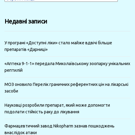
за
минулі
Недавні записи
місяці
У програмі «Доступні ліки» стало майже вдвічі більше
препаратів «Дарниці»
«Аптека 9-1-1» передала Миколаївському зоопарку унікальних
рептилій
МОЗ оновило Перелік граничних референтних цін на лікарські
засоби
Науковці розробили препарат, який може допомогти
подолати стійкість раку до лікування
Фармацевтичний завод Nikopharm зазнав пошкоджень
внаслідок атаки