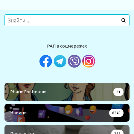
РАП в соцмережах
PharmContinuum
61
Новини
6249
Препарати
385