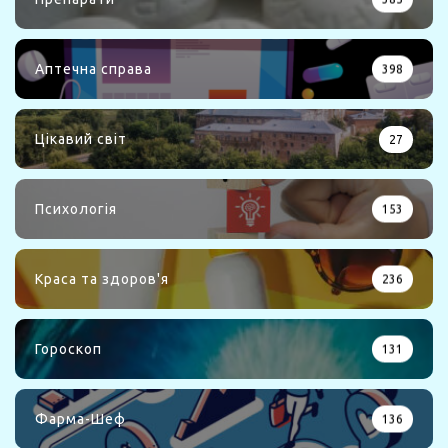
Аптечна справа
398
Цікавий світ
27
Психологія
153
Краса та здоров'я
236
Гороскоп
131
Фарма-Шеф
136