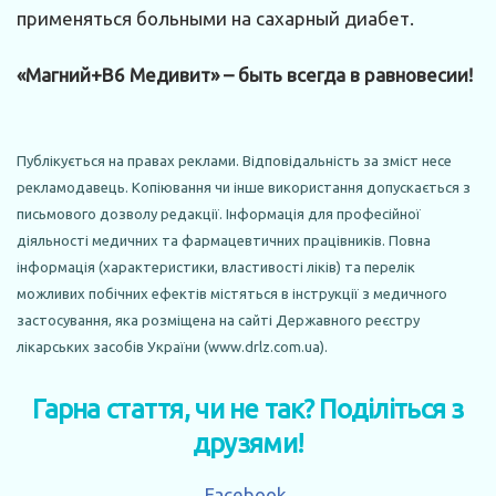
применяться больными на сахарный диабет.
«Магний+В6 Медивит» – быть всегда в равновесии!
Публікується на правах реклами. Відповідальність за зміст несе
рекламодавець. Копіювання чи інше використання допускається з
письмового дозволу редакції. Інформація для професійної
діяльності медичних та фармацевтичних працівників. Повна
інформація (характеристики, властивості ліків) та перелік
можливих побічних ефектів містяться в інструкції з медичного
застосування, яка розміщена на сайті Державного реєстру
лікарських засобів України (www.drlz.com.ua).
Гарна стаття, чи не так? Поділіться з
друзями!
Facebook