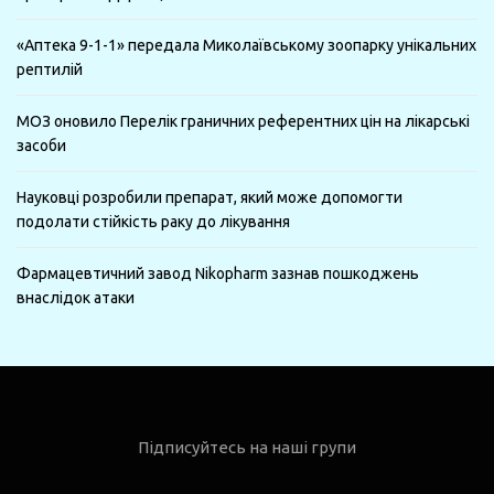
«Аптека 9-1-1» передала Миколаївському зоопарку унікальних
рептилій
МОЗ оновило Перелік граничних референтних цін на лікарські
засоби
Науковці розробили препарат, який може допомогти
подолати стійкість раку до лікування
Фармацевтичний завод Nikopharm зазнав пошкоджень
внаслідок атаки
Підписуйтесь на наші групи