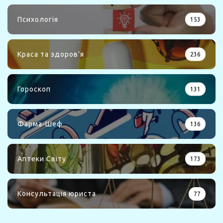
Психологія
153
Краса та здоров'я
236
Гороскоп
131
Фарма-Шеф
136
Аптеки Світу
173
Консультація юриста
77