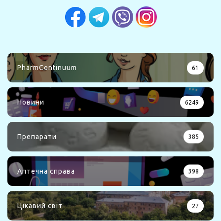
PharmContinuum
61
Новини
6249
Препарати
385
Аптечна справа
398
Цікавий світ
27