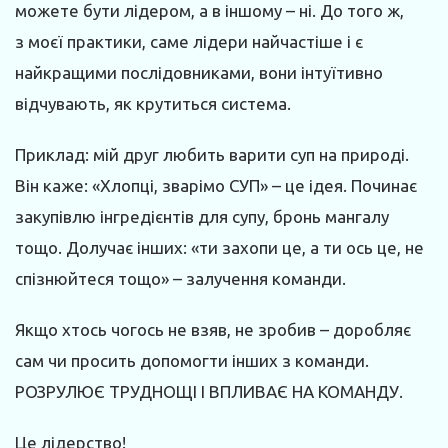
можете бути лідером, а в іншому – ні. До того ж,
з моєї практики, саме лідери найчастіше і є
найкращими послідовниками, вони інтуїтивно
відчувають, як крутиться система.
Приклад: мій друг любить варити суп на природі.
Він каже: «Хлопці, зварімо СУП» – це ідея. Починає
закупівлю інгредієнтів для супу, бронь мангалу
тощо. Долучає інших: «ти захопи це, а ти ось це, не
спізнюйтеся тощо» – залучення команди.
Якщо хтось чогось не взяв, не зробив – доробляє
сам чи просить допомогти інших з команди.
РОЗРУЛЮЄ ТРУДНОЩІ І ВПЛИВАЄ НА КОМАНДУ.
Це лідерство!