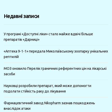
за
минулі
Недавні записи
місяці
У програмі «Доступні ліки» стало майже вдвічі більше
препаратів «Дарниці»
«Аптека 9-1-1» передала Миколаївському зоопарку унікальних
рептилій
МОЗ оновило Перелік граничних референтних цін на лікарські
засоби
Науковці розробили препарат, який може допомогти
подолати стійкість раку до лікування
Фармацевтичний завод Nikopharm зазнав пошкоджень
внаслідок атаки