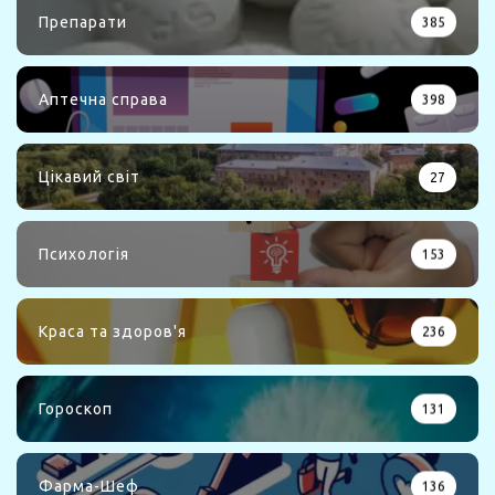
Препарати
385
Аптечна справа
398
Цікавий світ
27
Психологія
153
Краса та здоров'я
236
Гороскоп
131
Фарма-Шеф
136