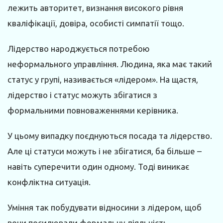
лежить авторитет, визнання високого рівня
кваліфікації, довіра, особисті симпатії тощо.
Лідерство народжується потребою
неформального управління. Людина, яка має такий
статус у групі, називається «лідером». На щастя,
лідерство і статус можуть збігатися з
формальними повноваженнями керівника.
У цьому випадку поєднуються посада та лідерство.
Але ці статуси можуть і не збігатися, ба більше –
навіть суперечити один одному. Тоді виникає
конфліктна ситуація.
Уміння так побудувати відносини з лідером, щоб
вони посилювали формальну діяльність