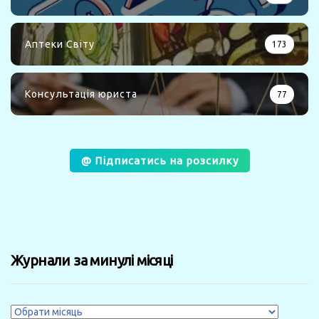
Аптеки Світу
173
Консультація юриста
77
@ Підписатись на розсилку
Журнали за минулі місяці
Журнали