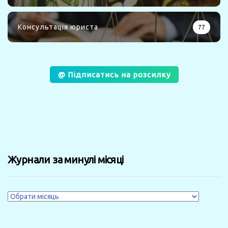
Консультація юриста
77
@ Підписатись на розсилку
Журнали за минулі місяці
Журнали
за
минулі