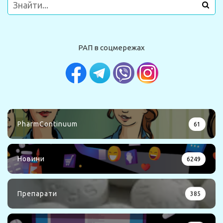
РАП в соцмережах
PharmContinuum
61
Новини
6249
Препарати
385