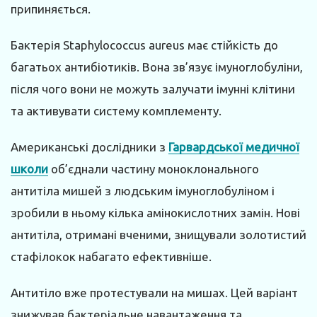
припиняється.
Бактерія Staphylococcus aureus має стійкість до
багатьох антибіотиків. Вона зв’язує імуноглобуліни,
після чого вони не можуть залучати імунні клітини
та активувати систему комплементу.
Американські дослідники з
Гарвардської медичної
школи
об’єднали частину моноклонального
антитіла мишей з людським імуноглобуліном і
зробили в ньому кілька амінокислотних замін. Нові
антитіла, отримані вченими, знищували золотистий
стафілокок набагато ефективніше.
Антитіло вже протестували на мишах. Цей варіант
знижував бактеріальне навантаження та