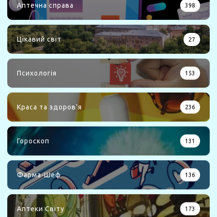
Аптечна справа
398
Цікавий світ
27
Психологія
153
Краса та здоров'я
236
Гороскоп
131
Фарма-Шеф
136
Аптеки Світу
173