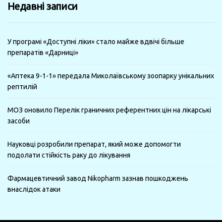
Недавні записи
місяці
У програмі «Доступні ліки» стало майже вдвічі більше
препаратів «Дарниці»
«Аптека 9-1-1» передала Миколаївському зоопарку унікальних
рептилій
МОЗ оновило Перелік граничних референтних цін на лікарські
засоби
Науковці розробили препарат, який може допомогти
подолати стійкість раку до лікування
Фармацевтичний завод Nikopharm зазнав пошкоджень
внаслідок атаки