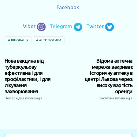
Facebook
Viber
Telegram
Twitter
ІННОВАЦІЯ
АНТИБІОТИКИ
Нова вакцина від
Відома аптечна
туберкульозу
мережа закриває
ефективна і для
історичну аптеку в
профілактики, і для
центрі Львова через
лікування
високу вартість
захворювання
оренди
Попередня публікація
Наступна публікація